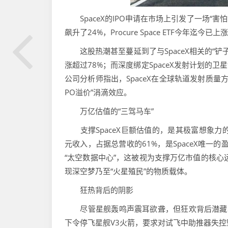
SpaceX的IPO申请在市场上引发了一场“害怕错过
飙升了24%，Procure Space ETF今年迄今已上
这股热潮甚至蔓延到了与SpaceX相关的“铲子
涨超过78%；而深度绑定SpaceX发射计划的卫星
公司分析师指出，SpaceX在全球轨道发射质
PO溢价”涓滴效应。
万亿估值的“三驾马车”
支撑SpaceX巨额估值的，是其极富想象力的
元收入，占据总营收的61%，是SpaceX唯一
“太空数据中心”，这被视为支撑万亿市值的核心
现深空梦乃至“火星殖民”的物质载体。
狂热背后的阴影
尽管星舰轰鸣声震耳欲聋，但狂欢背后潜藏着
下令停飞星舰V3火箭，要求对试飞中助推器失