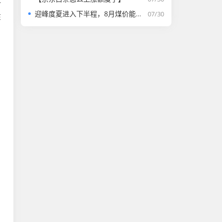
计
迎峰度夏进入下半程，8月煤价能否走强？
07/30
在