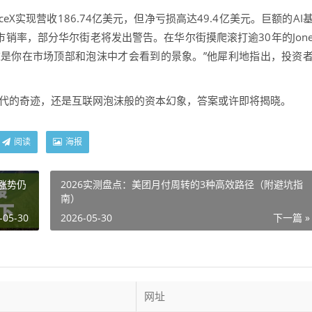
X实现营收186.74亿美元，但净亏损高达49.4亿美元。巨额的AI
市销率，部分华尔街老将发出警告。在华尔街摸爬滚打逾30年的Jon
rke直言：“这是你在市场顶部和泡沫中才会看到的景象。”他犀利地指出，投资
时代的奇迹，还是互联网泡沫般的资本幻象，答案或许即将揭晓。
阅读
海报
下涨势仍
2026实测盘点：美团月付周转的3种高效路径（附避坑指
南）
-05-30
2026-05-30
下一篇 »