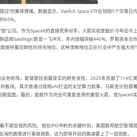
”的集体情绪。数据显示，VanEck Space ETF在短短5个交易日
涨约65%。
型”公司。作为SpaceX的直接竞争对手，火箭实验室股价今年迄今
制造商Satellogic更是一飞冲天，年内涨幅突破440%。罗斯资本合
量方面保持着压倒性的领先地位，这种垄断地位正在行业中产生强大的“
业务矩阵。星链是目前最坚实的财务支柱，2025年贡献了114亿
的盈利板块。其次是通过收购xAI打造的太空算力叙事，马斯克计划部
远期蓝图。最后，星舰作为完全可重复使用的重型火箭，是SpaceX
不容忽视的风险。就在IPO冲刺的关键时刻，美国联邦航空管理
控坠海的故障进行事故调查，这为即将开启的路演蒙上了一层阴影。