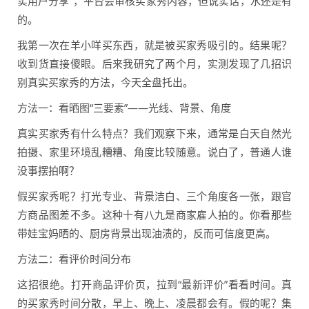
实用户分享”，平台会审核买家秀内容，但说实话，水还是有
的。
我第一次在羊小咩买东西，就是被买家秀吸引的。结果呢？
收到货直接傻眼。后来我研究了两个月，实测发现了几招识
别真实买家秀的方法，今天全盘托出。
方法一：看晒图“三要素”——光线、背景、角度
真实买家秀有什么特点？我们观察下来，通常是白天自然光
拍摄、家里环境乱糟糟、角度比较随意。说白了，普通人谁
没事摆拍啊？
假买家秀呢？打光专业、背景洁白、三个角度各一张，跟官
方商品图差不多。这种十有八九是商家雇人拍的。你看那些
带娃宝妈晒的、厨房背景出现油渍的，反而可信度更高。
方法二：看评价时间分布
这招很绝。打开商品评价页，拉到“最新评价”看看时间。真
的买家秀时间分散，早上、晚上、凌晨都会有。假的呢？集