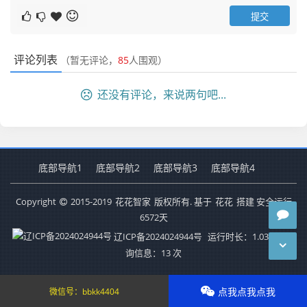
评论列表
（暂无评论，
85
人围观）
还没有评论，来说两句吧...
底部导航1
底部导航2
底部导航3
底部导航4
Copyright
2015-2019
花花智家
版权所有. 基于
花花
搭建 安全运行
6572
天
辽ICP备2024024944号
运行时长：1.030秒
查
询信息：13 次
点我点我点我
微信号：
bbkk4404