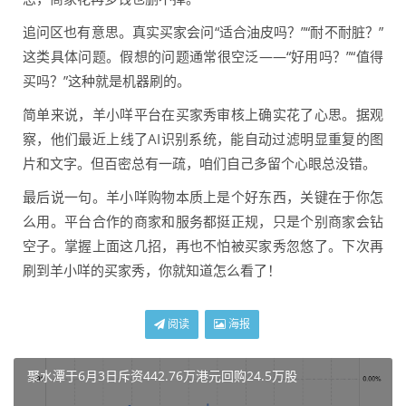
追问区也有意思。真实买家会问“适合油皮吗？”“耐不耐脏？”
这类具体问题。假想的问题通常很空泛——“好用吗？”“值得
买吗？”这种就是机器刷的。
简单来说，羊小咩平台在买家秀审核上确实花了心思。据观
察，他们最近上线了AI识别系统，能自动过滤明显重复的图
片和文字。但百密总有一疏，咱们自己多留个心眼总没错。
最后说一句。羊小咩购物本质上是个好东西，关键在于你怎
么用。平台合作的商家和服务都挺正规，只是个别商家会钻
空子。掌握上面这几招，再也不怕被买家秀忽悠了。下次再
刷到羊小咩的买家秀，你就知道怎么看了！
阅读
海报
聚水潭于6月3日斥资442.76万港元回购24.5万股