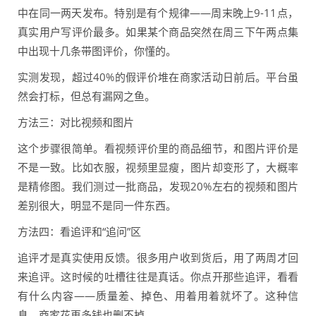
中在同一两天发布。特别是有个规律——周末晚上9-11点，
真实用户写评价最多。如果某个商品突然在周三下午两点集
中出现十几条带图评价，你懂的。
实测发现，超过40%的假评价堆在商家活动日前后。平台虽
然会打标，但总有漏网之鱼。
方法三：对比视频和图片
这个步骤很简单。看视频评价里的商品细节，和图片评价是
不是一致。比如衣服，视频里显瘦，图片却变形了，大概率
是精修图。我们测过一批商品，发现20%左右的视频和图片
差别很大，明显不是同一件东西。
方法四：看追评和“追问”区
追评才是真实使用反馈。很多用户收到货后，用了两周才回
来追评。这时候的吐槽往往是真话。你点开那些追评，看看
有什么内容——质量差、掉色、用着用着就坏了。这种信
息，商家花再多钱也删不掉。