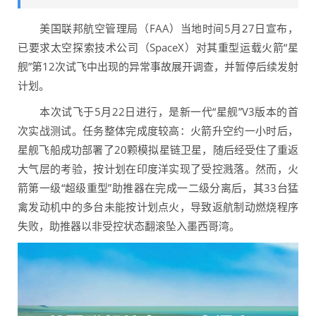
美国联邦航空管理局（FAA）当地时间5月27日宣布，
已要求太空探索技术公司（SpaceX）对其重型运载火箭“星
舰”第12次试飞中出现的异常事故展开调查，并暂停后续发射
计划。
本次试飞于5月22日进行，是新一代“星舰”V3版本的首
次实战测试。任务整体完成度较高：火箭升空约一小时后，
星舰飞船成功部署了20颗模拟星链卫星，随后经受住了重返
大气层的考验，按计划在印度洋实现了受控溅落。然而，火
箭第一级“超级重型”助推器在完成一二级分离后，其33台猛
禽发动机中的多台未能按计划点火，导致返航制动燃烧程序
失败，助推器以非受控状态翻滚坠入墨西哥湾。