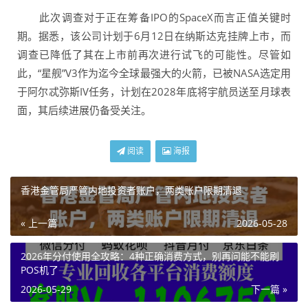
此次调查对于正在筹备IPO的SpaceX而言正值关键时
期。据悉，该公司计划于6月12日在纳斯达克挂牌上市，而
调查已降低了其在上市前再次进行试飞的可能性。尽管如
此，“星舰”V3作为迄今全球最强大的火箭，已被NASA选定用
于阿尔忒弥斯IV任务，计划在2028年底将宇航员送至月球表
面，其后续进展仍备受关注。
阅读
海报
香港金管局严管内地投资者账户，两类账户限期清退
« 上一篇
2026-05-28
2026年分付使用全攻略：4种正确消费方式，别再问能不能刷
POS机了
2026-05-29
下一篇 »