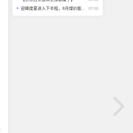
迎峰度夏进入下半程，8月煤价能否走强？
07/30
以