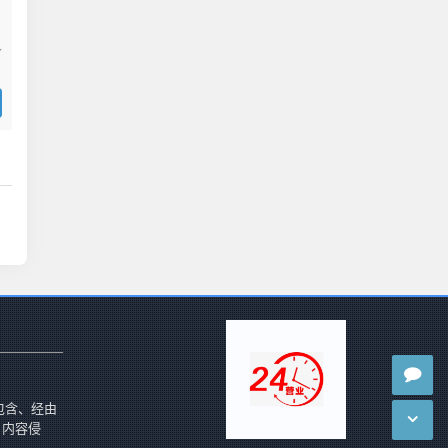
包含、经由
 内容侵