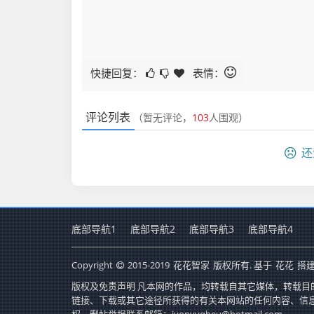
快捷回复：
表情：
评论列表
（暂无评论，
103
人围观）
还
底部导航1
底部导航2
底部导航3
底部导航4
Copyright
2015-2019
花花智家
版权所有. 基于
花花
搭建
版权及免责声明 凡本网的作品，均转载自其它媒体，转载目
链接、下载或其它途径所获得的有关本网站的任何内容、信