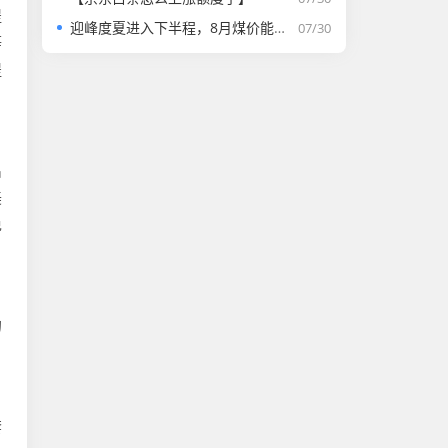
提
迎峰度夏进入下半程，8月煤价能否走强？
07/30
等
提
出
美
免
的
套