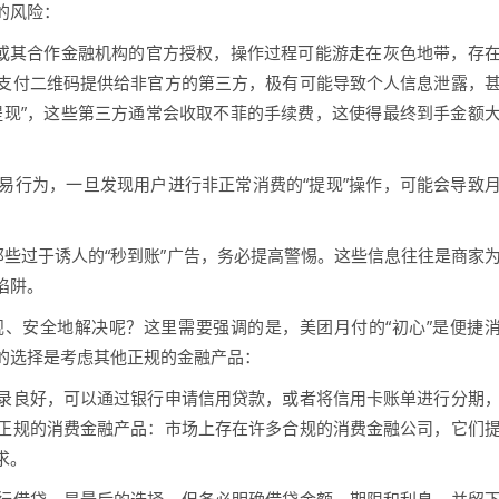
的风险：
团或其合作金融机构的官方授权，操作过程可能游走在灰色地带，存
支付二维码提供给非官方的第三方，极有可能导致个人信息泄露，
提现”，这些第三方通常会收取不菲的手续费，这使得最终到手金额
易行为，一旦发现用户进行非正常消费的“提现”操作，可能会导致
那些过于诱人的“秒到账”广告，务必提高警惕。这些信息往往是商家
陷阱。
、安全地解决呢？这里需要强调的是，美团月付的“初心”是便捷
的选择是考虑其他正规的金融产品：
录良好，可以通过银行申请信用贷款，或者将信用卡账单进行分期
正规的消费金融产品：市场上存在许多合规的消费金融公司，它们
求。
行借贷，是最后的选择，但务必明确借贷金额、期限和利息，并留