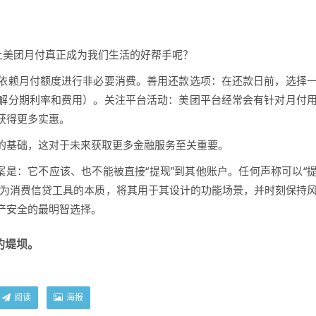
让美团月付真正成为我们生活的好帮手呢？
依赖月付额度进行非必要消费。善用还款选项：在还款日前，选择
解分期利率和费用）。关注平台活动：美团平台经常会有针对月付
获得更多实惠。
的基础，这对于未来获取更多金融服务至关重要。
案是：它不应该、也不能被直接“提现”到其他账户。任何声称可以“
作为消费信贷工具的本质，将其用于其设计的功能场景，并时刻保持
产安全的最明智选择。
的堤坝。
阅读
海报