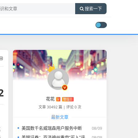
搜索一下
2
花花
V
管理员
文章 30492 篇
|
评论 0 次
最新文章
美国数千名威瑞森用户服务中断
08/09
笔
接
美银证券：百济神州重申“买入”评级 目标价升至255.43港元
08/09