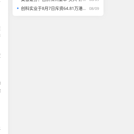
创科实业于8月7日斥资64.81万港元回购4500股
08/09
在
所
度
，
通
你
，
平