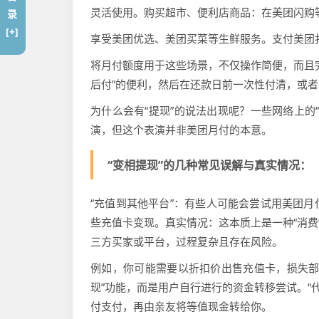
灵活使用。购买超市、便利店商品：在美团闪购
录
[+]
享受美团优选、美团买菜等生鲜服务。支付美团
将月付额度用于这些场景，不仅操作简便，而且
后付”的便利，然后在还款日前一次性付清，或
为什么会有“提现”的说法出现呢？一些网络上的“
演，但这个表演并非美团月付的本意。
“变相提现”的几种常见误解与真实情况：
“充值到其他平台”：有些人可能会尝试用美团
些充值卡变现。真实情况：这本质上是一种“消费
三方买家或平台，过程复杂且存在风险。
例如，你可能需要以折扣价出售充值卡，损失部
现”功能，而是用户自行进行的资金转移尝试。“代
付支付，再由亲友将等值现金转给你。