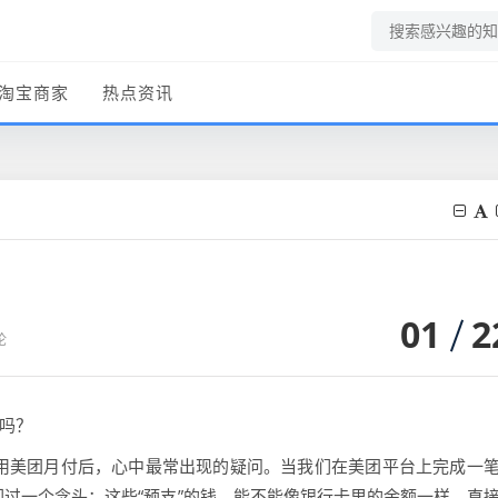
淘宝商家
热点资讯
01
2
论
”吗？
使用美团月付后，心中最常出现的疑问。当我们在美团平台上完成一
闪过一个念头：这些“预支”的钱，能不能像银行卡里的余额一样，直