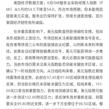
美国经济数据方面，6月ISM服务业采购经理人指数（P
MI）从5月的54.5下降至54.0，符合市场预期，但未能明显
提振美元买盘。服务业仍保持扩张，但增长速度放缓，显示
美国经济韧性有所减弱。
在多重因素影响下，美元指数虽然获得避险支撑，但尚
未形成新的上涨动力。市场目前关注美联储政策信号变化，
投资者等待周三公布的美联储会议纪要，以判断未来利率路
径。如果会议纪要释放偏鹰派信号，美元可能获得进一步推
动；反之，若政策倾向更加宽松，美元近期反弹可能面临压
力。当前市场仍需关注美元指数能否突破关键技术区域，以
确认下一阶段趋势方向。从日线结构来看，美元指数近期维
持震荡修复走势，此前在97.45至97.40区域获得支撑后展开
反弹，但当前价格仍未突破关键压力区域。短线来看，101.
00关口是当前重要阻力，若有效突破该位置，美元指数可能
进一步测试102.00附近压力；若反弹失败并重新走弱，则需
要关注99.80附近支撑，进一步下方支撑位于98.50区域。整