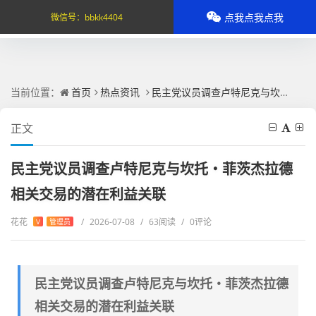
点我点我点我
微信号：
bbkk4404
当前位置：
首页
热点资讯
民主党议员调查卢特尼克与坎托・菲茨杰拉德相关交易的潜在利益关联
正文
民主党议员调查卢特尼克与坎托・菲茨杰拉德
相关交易的潜在利益关联
花花
/
2026-07-08
/
63阅读
/
0评论
V
管理员
民主党议员调查卢特尼克与坎托・菲茨杰拉德
相关交易的潜在利益关联