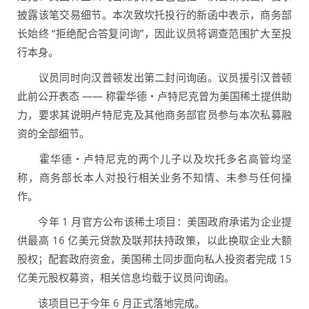
披露该笔交易细节。本次致坎托投行的新函中表示，商务部
长始终 “拒绝配合答复问询”，因此议员将调查范围扩大至投
行本身。
议员同时向汉普顿发出第二封问询函。议员援引汉普顿
此前公开表态 —— 称霍华德・卢特尼克曾为美国稀土提供助
力，要求其说明卢特尼克及其他商务部官员参与本次私募融
资的全部细节。
霍华德・卢特尼克的两个儿子以及坎托多名高管均坚
称，商务部长本人对投行相关业务不知情、未参与任何操
作。
今年 1 月官方公布该稀土项目：美国政府承诺为企业提
供最高 16 亿美元贷款及联邦扶持政策，以此换取企业大额
股权；配套政府资金，美国稀土同步面向私人投资者完成 15
亿美元股权募资，相关信息均载于议员问询函。
该项目已于今年 6 月正式落地完成。