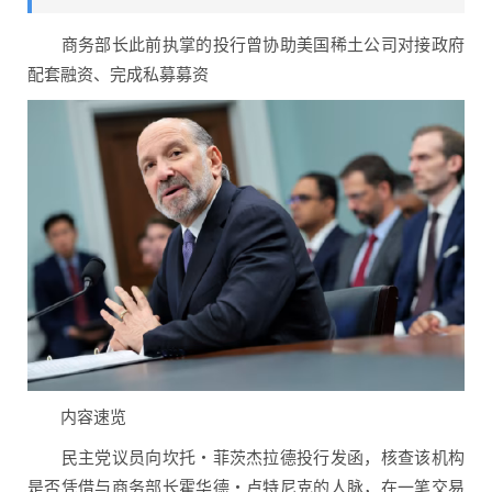
商务部长此前执掌的投行曾协助美国稀土公司对接政府
配套融资、完成私募募资
内容速览
民主党议员向坎托・菲茨杰拉德投行发函，核查该机构
是否凭借与商务部长霍华德・卢特尼克的人脉，在一笔交易