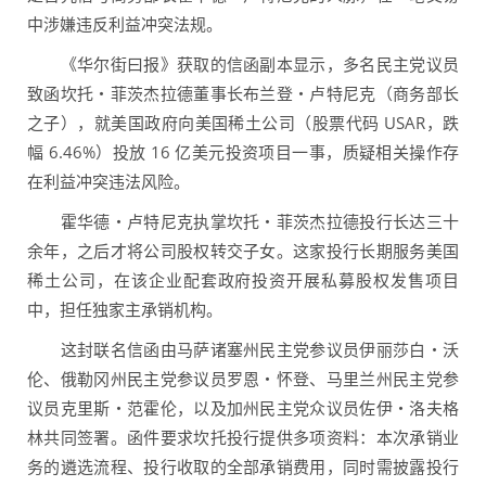
中涉嫌违反利益冲突法规。
《华尔街曰报》获取的信函副本显示，多名民主党议员
致函坎托・菲茨杰拉德董事长布兰登・卢特尼克（商务部长
之子），就美国政府向美国稀土公司（股票代码 USAR，跌
幅 6.46%）投放 16 亿美元投资项目一事，质疑相关操作存
在利益冲突违法风险。
霍华德・卢特尼克执掌坎托・菲茨杰拉德投行长达三十
余年，之后才将公司股权转交子女。这家投行长期服务美国
稀土公司，在该企业配套政府投资开展私募股权发售项目
中，担任独家主承销机构。
这封联名信函由马萨诸塞州民主党参议员伊丽莎白・沃
伦、俄勒冈州民主党参议员罗恩・怀登、马里兰州民主党参
议员克里斯・范霍伦，以及加州民主党众议员佐伊・洛夫格
林共同签署。函件要求坎托投行提供多项资料：本次承销业
务的遴选流程、投行收取的全部承销费用，同时需披露投行