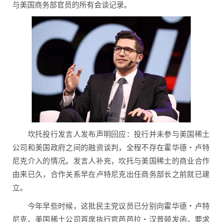
与美国商务部官员的所有会谈记录。
坎托投行发言人发布声明回应：投行并未参与美国稀土
公司和美国政府之间的融资谈判，全程不存在霍华德・卢特
尼克介入的情况。发言人补充，坎托与美国稀土的商业合作
由来已久，合作关系早在卢特尼克出任商务部长之前就已建
立。
今年早些时候，这批民主党议员已分别向霍华德・卢特
尼克、美国稀土公司首席执行官芭芭拉・汉普顿发函，要求