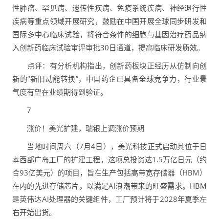
性肿瘤、罕见病、遗传性疾病、免疫系统疾病、神经退行性
疾病等重点领域开展研究，鼓励在中国开展全球同步研发和
国际多中心临床试验，将符合条件的细胞与基因治疗药品纳
入创新药临床试验审评审批30日通道，提高临床研发质效。
点评：有分析机构指出，创新药板块正经历从仿制向创
新的“新旧动能转换”，中国药企已具备全球竞争力，行业景
气度有望在业绩期得到验证。
7
涨价！美光扩建，瑞银上调涨价预期
当地时间周六（7月4日），美光科技正式启动其位于日
本西部广岛工厂的扩建工程。这项总投资达1.5万亿日元（约
合93亿美元）的项目，旨在生产包括高带宽存储器（HBM）
在内的先进存储芯片，以满足AI浪潮带来的旺盛需求。HBM
是英伟达AI处理器的关键组件，工厂预计将于2028年夏季左
右开始出货。