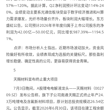
57%—120%。据此计算，Q2净利润预计环比变动114%-24
0%。业绩变动主要系光通信板块受益于数字经济推进和AI算
力需求爆发，光纤市场量价齐升，板块利润大幅增长。东方
盛虹公告，公司预计2026年半年度归属于上市公司股东的净
利润为42.00亿—50.00亿元，同比增长987.39%—1194.5
1%。
点评：市场分析人士指出，近期市场波动加大，资金风
险偏好有所收敛，业绩表现成为选股的关键标尺。那些盈利
增长稳健、确定性高的公司，更容易获得资金青睐。
5
天赐材料宣布终止重大项目
7月3日晚间，A股锂电电解液龙头——天赐材料（0027
09.SZ）发布公告称，旗下子公司南通天赐正式终止年产24.
3万吨锂电及含氟新材料项目，原计划总投资规模达26.54亿
元。公告显示，截至2026年6月30日，该项目在建工程余额