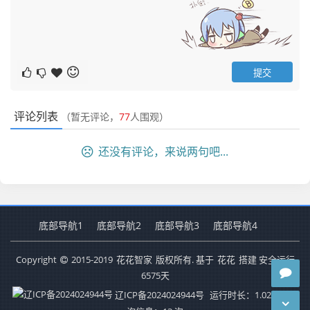
评论列表
（暂无评论，
77
人围观）
还没有评论，来说两句吧...
底部导航1
底部导航2
底部导航3
底部导航4
Copyright
2015-2019
花花智家
版权所有. 基于
花花
搭建 安全运行
6575
天
辽ICP备2024024944号
运行时长：1.021秒
查