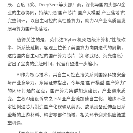
辰、百度飞桨、DeepSeek等头部厂商，深化与国内头部AI企
业的生态协同，持续打通“国产芯片-国产大模型-产业落地”的
完整闭环，以自主可控的高性能算力，助力AI产业高质量发
展与算力国产化落地。
值得关注的是，英伟达“Kyber机架超级计算机”性能砍
半、新系统延期，客观上拉长了美国算力向前迭代的周期，
这给国内自主可控的国产算力芯片（如寒武纪、海光信息）
留出了宝贵的追赶时间，代差有望进一步缩小。
AI作为核心技术，其自主可控直接关系到国家科技安全
与产业竞争力。东吴证券指出，今年是“国产模型-国产算力”
的闭环打通的起点，国产算力集群加速建设，产业迎来质
变。主权AI建设诉求之下AI全产业链加速自主化，地缘不稳
定性倒逼芯片制造国产化逻辑从美系、欧系设备延伸至日系
垄断的上游材料、精密零部件领域，相关环节迎来供应链重
塑机遇。