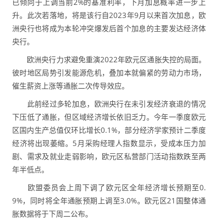
已倾向于上调当前2%的基准利率，下月加息概率进一步上
升。此次若落地，将是该行自2023年9月以来首次加息，欧
洲央行也将成为本轮冲突爆发后首个加息的主要发达经济体
央行。
欧洲央行力求避免重演2022年欧元区通胀失控的局面。
彼时地区局势引发能源危机，叠加本就偏紧的劳动力市场，
催生薪资上涨等通胀二次传导效应。
此前经过多轮加息，欧洲央行在未引发经济衰退的情况
下压低了通胀，但区域经济增长依旧乏力。今年一季度欧元
区国内生产总值仅环比增长0.1%，部分经济学家预计二季度
经济将出现萎缩。5月采购经理人指数显示，受成本压力加
剧、需求及就业走弱影响，欧元区私营部门活动指数跌至两
年半低点。
欧盟委员会上周下调了欧元区全年经济增长预期至0.
9%，同时将全年通胀预期上调至3.0%。欧元区21国整体通
胀数据将于下周二公布。