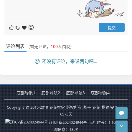
评论列表
（暂无评论，
100
人围观）
还没有评论，来说两句吧...
底部导航1
底部导航2
底部导航3
底部导航4
Copyright
2015-2019
花花智家
版权所有. 基于
花花
搭建 安全运行
6573
天
辽ICP备2024024944号
运行时长：1.102秒
查
询信息：13 次