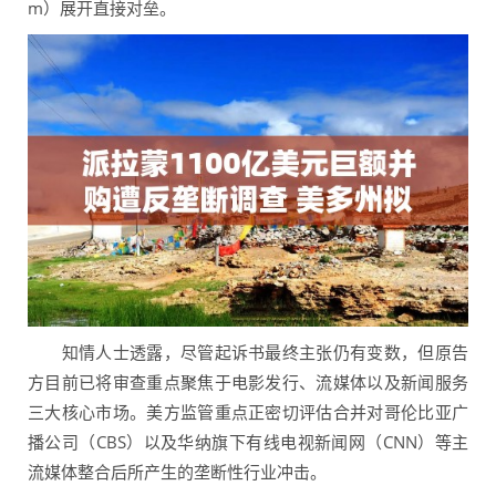
m）展开直接对垒。
知情人士透露，尽管起诉书最终主张仍有变数，但原告
方目前已将审查重点聚焦于电影发行、流媒体以及新闻服务
三大核心市场。美方监管重点正密切评估合并对哥伦比亚广
播公司（CBS）以及华纳旗下有线电视新闻网（CNN）等主
流媒体整合后所产生的垄断性行业冲击。