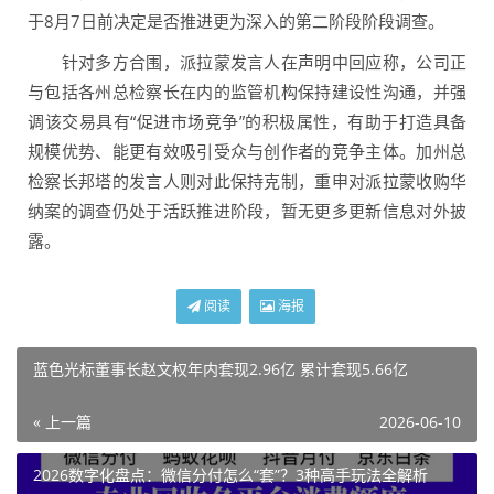
于8月7日前决定是否推进更为深入的第二阶段阶段调查。
针对多方合围，派拉蒙发言人在声明中回应称，公司正
与包括各州总检察长在内的监管机构保持建设性沟通，并强
调该交易具有“促进市场竞争”的积极属性，有助于打造具备
规模优势、能更有效吸引受众与创作者的竞争主体。加州总
检察长邦塔的发言人则对此保持克制，重申对派拉蒙收购华
纳案的调查仍处于活跃推进阶段，暂无更多更新信息对外披
露。
阅读
海报
蓝色光标董事长赵文权年内套现2.96亿 累计套现5.66亿
« 上一篇
2026-06-10
2026数字化盘点：微信分付怎么“套”？3种高手玩法全解析