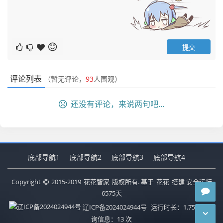
评论列表
（暂无评论，
93
人围观）
还没有评论，来说两句吧...
底部导航1
底部导航2
底部导航3
底部导航4
Copyright
2015-2019
花花智家
版权所有. 基于
花花
搭建 安全运行
6575
天
辽ICP备2024024944号
运行时长：1.752秒
查
询信息：13 次