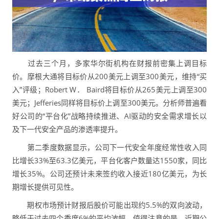
过去三个月，多家华尔街机构在财报前密集上调目标
价。摩根大通将目标价从200美元上调至300美元，维持“买
入”评级；Robert W． Baird将目标价从265美元上调至300
美元；Jefferies同样将目标价上调至300美元。分析师普遍看
好公司的“平台化”战略持续推进、AI驱动的安全需求增长以
及下一代安全产品的渗透率提升。
第二季度数据显示，公司下一代安全年度经常性收入同
比增长33%至63.3亿美元，平台化客户数量达1550家，同比
增长35%。公司还预计未来签约收入接近180亿美元，为长
期增长提供可见性。
期权市场预计财报后股价可能出现约5.5%的双向波动，
略低于过去四个季度6%的平均波幅。值得注意的是，近期公