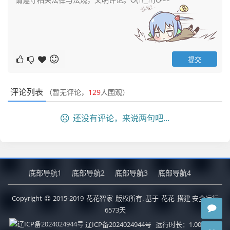
评论列表
（暂无评论，
129
人围观）
还没有评论，来说两句吧...
底部导航1
底部导航2
底部导航3
底部导航4
Copyright
2015-2019
花花智家
版权所有. 基于
花花
搭建 安全运行
6573
天
辽ICP备2024024944号
运行时长：1.008秒
查