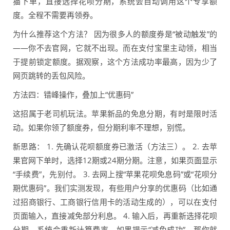
猫下单，直接选择花呗分期，系统会自动调用这个专享额
度。全程不需要再领券。
为什么推荐这个方法？ 因为很多人的额度券是“被动触发”的
——你不去官网，它就不出现。而在支付宝里主动领，相当
于提前锁定额度。据观察，这个方法成功率最高，因为少了
网页跳转的丢包风险。
方法四：错峰操作，叠加上“优惠码”
这招属于老司机玩法。苹果新品的免息分期，有时是限时活
动。如果你领了额度券，但分期利率不理想，别慌。
新思路： 1. 先确认花呗额度券已激活（方法三）。 2. 去苹
果官网下单时，选择12期或24期分期。注意，如果页面显示
“手续费”，先别付。 3. 去网上搜“苹果花呗免息码”或“花呗分
期优惠码”。我们实测发现，有些用户分享的优惠码（比如通
过招商银行、工商银行信用卡的活动生成的），可以在支付
页面输入，直接减免部分利息。 4. 输入后，再重新选择花呗
分期，系统会重新计算费率。如果提示“减免成功”，那你就