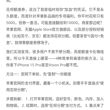
局。
花呗额度券，说白了就是临时给你“加血”的凭证。它不是永
久额度，而是针对苹果新品搞的专项福利。你平时花呗只有
5000，但券一激活，可能直接翻倍到10000。商家那边呢？
苹果官网、天猫Apple Store官方旗舰店、以及部分授权经销
商（比如苏宁、京东）都支持花呗分期。但要享受“0首付+免
息”，就得靠额度券撑场子。
我们实测发现，很多用户不是不想分期，而是额度卡在喉咙
里。所以今天直接上硬菜——4种简单到离谱的新方法，让
你拿下iPhone 15 Pro甚至Vision Pro都不慌。
方法一：官网下单前，先“复制”一份额度
苹果官网的支付界面，藏着一个小机关。别傻乎乎直接点“使
用花呗分期”。
步骤拆解： 1. 打开苹果官网，选好型号、颜色、内存，加入
购物袋。 2. 结算时，选择“花呗分期”支付方式。 3. 重点来了