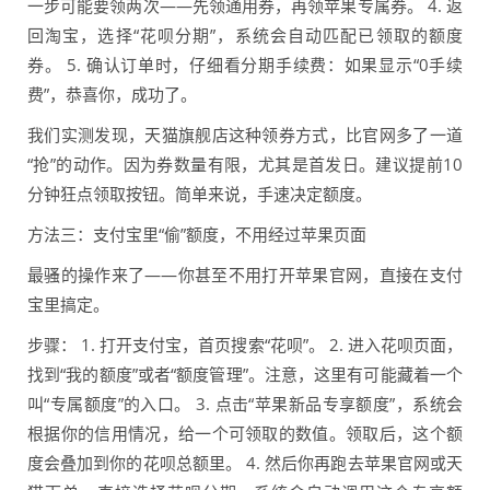
一步可能要领两次——先领通用券，再领苹果专属券。 4. 返
回淘宝，选择“花呗分期”，系统会自动匹配已领取的额度
券。 5. 确认订单时，仔细看分期手续费：如果显示“0手续
费”，恭喜你，成功了。
我们实测发现，天猫旗舰店这种领券方式，比官网多了一道
“抢”的动作。因为券数量有限，尤其是首发日。建议提前10
分钟狂点领取按钮。简单来说，手速决定额度。
方法三：支付宝里“偷”额度，不用经过苹果页面
最骚的操作来了——你甚至不用打开苹果官网，直接在支付
宝里搞定。
步骤： 1. 打开支付宝，首页搜索“花呗”。 2. 进入花呗页面，
找到“我的额度”或者“额度管理”。注意，这里有可能藏着一个
叫“专属额度”的入口。 3. 点击“苹果新品专享额度”，系统会
根据你的信用情况，给一个可领取的数值。领取后，这个额
度会叠加到你的花呗总额里。 4. 然后你再跑去苹果官网或天