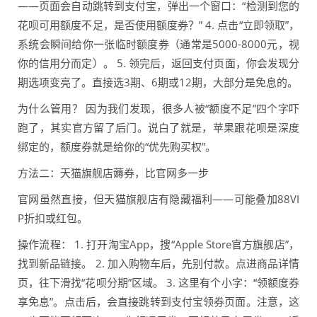
——页面会自动跳转到支付宝，弹出一个窗口：“检测到您的
花呗可用额度不足，是否使用额度券？” 4. 点击“立即领取”，
系统会瞬间给你一张临时额度券（通常是5000-8000元，视
你的信用分而定）。 5. 领完后，返回支付页面，你会发现分
期选项变亮了。直接选3期、6期或12期，大部分是免息的。
为什么管用？ 因为我们发现，很多人被“额度不足”四个字吓
跑了，其实官方留了后门。说白了就是，苹果跟花呗是深度
绑定的，额度券就是给你的“优先购买权”。
方法二：天猫旗舰店薅券，比官网多一步
官网虽然直接，但天猫旗舰店有隐藏福利——可能叠加88VI
P折扣或红包。
操作流程： 1. 打开淘宝App，搜“Apple Store官方旗舰店”，
找到新品链接。 2. 加入购物车后，先别付款。点进商品详情
页，往下滑找“花呗分期”区域。 3. 这里有个小字：“领额度券
享免息”。点击后，会直接跳转到支付宝领券页面。注意，这