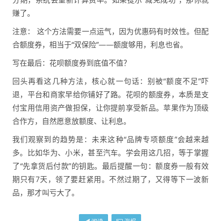
赚了。
注意： 这个方法需要一点运气，因为优惠码有时效性。但配
合额度券，相当于“双保险”——额度够用，利息也省。
写在最后：花呗额度券到底值不值？
回头再看这几种方法，核心就一句话：别被“额度不足”吓
退，平台和商家早给你铺好了路。花呗的额度券，本质是支
付宝用信用资产做担保，让你提前享受新品。苹果作为顶级
合作方，自然愿意放额度、让利息。
我们观察到的趋势是：未来这种“品牌专项额度”会越来越
多。比如华为、小米，甚至汽车。学会用这几招，等于掌握
了“先拿货后付款”的钥匙。最后提醒一句：额度券一般有效
期只有7天，领了要赶紧用。不然过期了，又得等下一波新
品，那才叫亏大了。