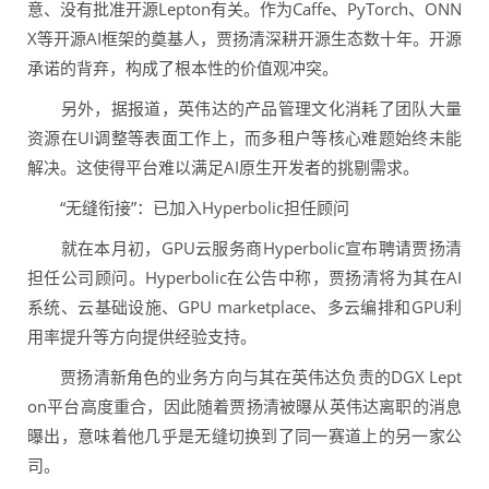
意、没有批准开源Lepton有关。作为Caffe、PyTorch、ONN
X等开源AI框架的奠基人，贾扬清深耕开源生态数十年。开源
承诺的背弃，构成了根本性的价值观冲突。
另外，据报道，英伟达的产品管理文化消耗了团队大量
资源在UI调整等表面工作上，而多租户等核心难题始终未能
解决。这使得平台难以满足AI原生开发者的挑剔需求。
“无缝衔接”：已加入Hyperbolic担任顾问
就在本月初，GPU云服务商Hyperbolic宣布聘请贾扬清
担任公司顾问。Hyperbolic在公告中称，贾扬清将为其在AI
系统、云基础设施、GPU marketplace、多云编排和GPU利
用率提升等方向提供经验支持。
贾扬清新角色的业务方向与其在英伟达负责的DGX Lept
on平台高度重合，因此随着贾扬清被曝从英伟达离职的消息
曝出，意味着他几乎是无缝切换到了同一赛道上的另一家公
司。