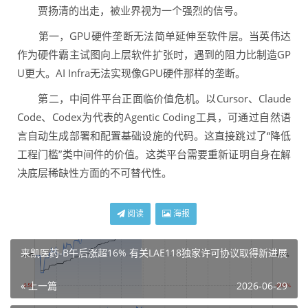
贾扬清的出走，被业界视为一个强烈的信号。
第一，GPU硬件垄断无法简单延伸至软件层。当英伟达
作为硬件霸主试图向上层软件扩张时，遇到的阻力比制造GP
U更大。AI Infra无法实现像GPU硬件那样的垄断。
第二，中间件平台正面临价值危机。以Cursor、Claude
Code、Codex为代表的Agentic Coding工具，可通过自然语
言自动生成部署和配置基础设施的代码。这直接跳过了“降低
工程门槛”类中间件的价值。这类平台需要重新证明自身在解
决底层稀缺性方面的不可替代性。
阅读
海报
来凯医药-B午后涨超16% 有关LAE118独家许可协议取得新进展
« 上一篇
2026-06-29