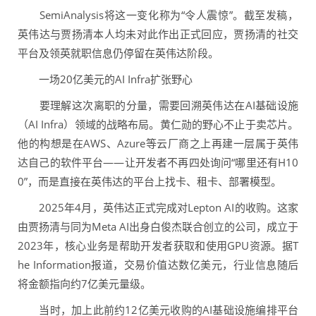
SemiAnalysis将这一变化称为“令人震惊”。截至发稿，
英伟达与贾扬清本人均未对此作出正式回应，贾扬清的社交
平台及领英就职信息仍停留在英伟达阶段。
一场20亿美元的AI Infra扩张野心
要理解这次离职的分量，需要回溯英伟达在AI基础设施
（AI Infra）领域的战略布局。黄仁勋的野心不止于卖芯片。
他的构想是在AWS、Azure等云厂商之上再建一层属于英伟
达自己的软件平台——让开发者不再四处询问“哪里还有H10
0”，而是直接在英伟达的平台上找卡、租卡、部署模型。
2025年4月，英伟达正式完成对Lepton AI的收购。这家
由贾扬清与同为Meta AI出身白俊杰联合创立的公司，成立于
2023年，核心业务是帮助开发者获取和使用GPU资源。据T
he Information报道，交易价值达数亿美元，行业信息随后
将金额指向约7亿美元量级。
当时，加上此前约12亿美元收购的AI基础设施编排平台