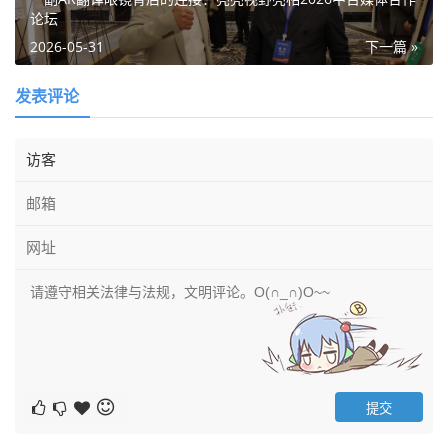
论坛
2026-05-31
下一篇 »
发表评论