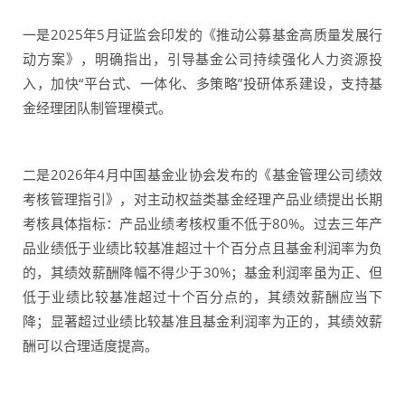
一是2025年5月证监会印发的《推动公募基金高质量发展行
动方案》，明确指出，引导基金公司持续强化人力资源投
入，加快“平台式、一体化、多策略”投研体系建设，支持基
金经理团队制管理模式。
二是2026年4月中国基金业协会发布的《基金管理公司绩效
考核管理指引》，对主动权益类基金经理产品业绩提出长期
考核具体指标：产品业绩考核权重不低于80%。过去三年产
品业绩低于业绩比较基准超过十个百分点且基金利润率为负
的，其绩效薪酬降幅不得少于30%；基金利润率虽为正、但
低于业绩比较基准超过十个百分点的，其绩效薪酬应当下
降；显著超过业绩比较基准且基金利润率为正的，其绩效薪
酬可以合理适度提高。