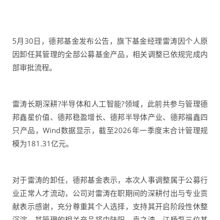
5月30日，德邦基金发布公告，旗下基金经理雷涛因个人原
因卸任其管理的全部公募基金产品，相关调整已依规完成内
部审批流程。
雷涛长期深耕?半导体和人工智能?领域，此前共参与管理德
邦鑫星价值、德邦稳盈增长、德邦半导体产业、德邦福鑫四
只产品，Wind数据显示，截至2026年一季度末合计管理规
模为181.31亿元。
对于雷涛的卸任，德邦基金表示，本次人事调整属于公募行
业正常人才流动，公司对雷涛在职期间的深耕付出与专业贡
献表示感谢，充分尊重其个人选择，支持其开启阶段性休整
沉淀。其管理的相关产品将由陆阳、袁之渿、江杨磊三位基