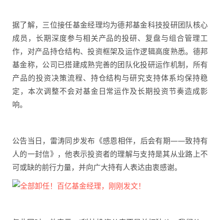
据了解，三位接任基金经理均为德邦基金科技投研团队核心
成员，长期深度参与相关产品的投研、复盘与组合管理工
作，对产品持仓结构、投资框架及运作逻辑高度熟悉。德邦
基金称，公司已搭建成熟完善的团队化投研运作机制，所有
产品的投资决策流程、持仓结构与研究支持体系均保持稳
定，本次调整不会对基金日常运作及长期投资节奏造成影
响。
公告当日，雷涛同步发布《感恩相伴，后会有期——致持有
人的一封信》，他表示投资者的理解与支持是其从业路上不
可或缺的前行力量，并向广大持有人表达由衷感谢。