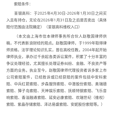
索赔条件：
荃银高科：于2025年4月30日-2026年1月30日之间买
入且有持仓，无论在2026年1月31日及之后是否卖出（具体
赔付范围由法院确定）（荃银高科维权入口）
（本文由上海市信本律师事务所合伙人赵敬国律师供
稿，不代表新浪财经的观点。赵敬国律师，于1999年取得律
师资格，法学理论知识扎实，曾在高校任教。2004年起开始
律师执业，承办过千余起各类诉讼案件，积累了十分丰富的
争议处理经验，尤其擅长处理证券纠纷、金融、不良资产等
方面的业务。执业至今，赵敬国律师代理投资者诉多家上市
公司索赔案件，已经胜诉或已经获赔的案件包括中安科索
赔、中兵红箭索赔、步森服饰索赔、中潜股份索赔、奥瑞德
索赔、獐子岛索赔、天神娱乐索赔、抚顺特钢索赔、飞乐音
响索赔、香溢融通索赔、延安必康索赔、欢瑞世纪（维权）
索赔、紫晶存储索赔、泽达易盛索赔、安妮股份索赔等。）