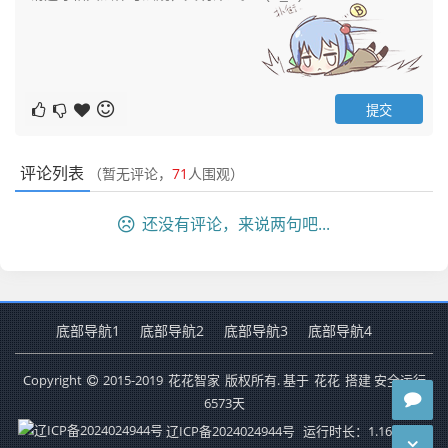
评论列表
（暂无评论，
71
人围观）
还没有评论，来说两句吧...
底部导航1
底部导航2
底部导航3
底部导航4
Copyright
2015-2019
花花智家
版权所有. 基于
花花
搭建 安全运行
6573
天
辽ICP备2024024944号
运行时长：1.169秒
查