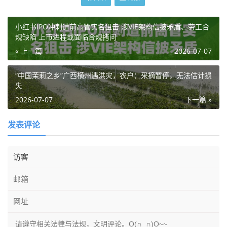
小红书IPO冲刺遭前高管实名狙击 涉VIE架构信披矛盾、劳工合
规缺陷 上市进程或面临合规拷问
« 上一篇
2026-07-07
“中国茉莉之乡”广西横州遇洪灾，农户：采摘暂停，无法估计损
失
2026-07-07
下一篇 »
发表评论