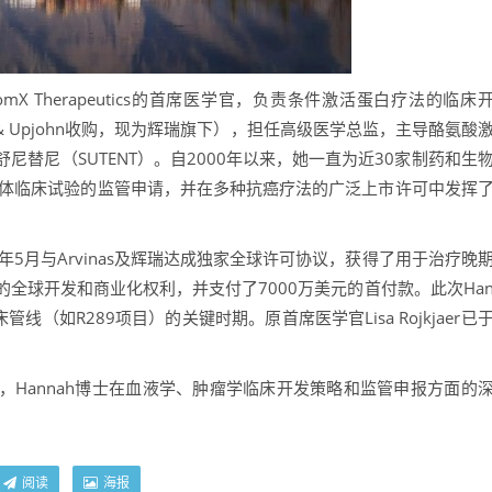
omX Therapeutics的首席医学官，负责条件激活蛋白疗法的临床
ia & Upjohn收购，现为辉瑞旗下），担任高级医学总监，主导酪氨酸
替尼（SUTENT）。自2000年以来，她一直为近30家制药和生
人体临床试验的监管申请，并在多种抗癌疗法的广泛上市许可中发挥
5月与Arvinas及辉瑞达成独家全球许可协议，获得了用于治疗晚
ant）的全球开发和商业化权利，并支付了7000万美元的首付款。此次Ha
（如R289项目）的关键时期。原首席医学官Lisa Rojkjaer已
ez表示，Hannah博士在血液学、肿瘤学临床开发策略和监管申报方面的
阅读
海报