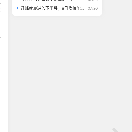
执
迎峰度夏进入下半程，8月煤价能否走强？
07/30
成
高
年