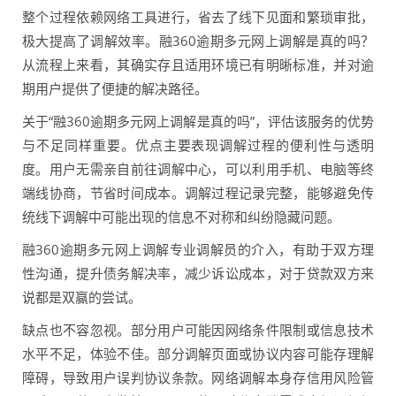
整个过程依赖网络工具进行，省去了线下见面和繁琐审批，
极大提高了调解效率。融360逾期多元网上调解是真的吗？
从流程上来看，其确实存且适用环境已有明晰标准，并对逾
期用户提供了便捷的解决路径。
关于“融360逾期多元网上调解是真的吗”，评估该服务的优势
与不足同样重要。优点主要表现调解过程的便利性与透明
度。用户无需亲自前往调解中心，可以利用手机、电脑等终
端线协商，节省时间成本。调解过程记录完整，能够避免传
统线下调解中可能出现的信息不对称和纠纷隐藏问题。
融360逾期多元网上调解专业调解员的介入，有助于双方理
性沟通，提升债务解决率，减少诉讼成本，对于贷款双方来
说都是双赢的尝试。
缺点也不容忽视。部分用户可能因网络条件限制或信息技术
水平不足，体验不佳。部分调解页面或协议内容可能存理解
障碍，导致用户误判协议条款。网络调解本身存信用风险管