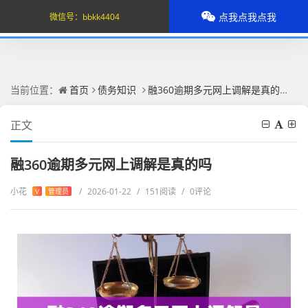
点我点我点我
微信号：
bbkk4404
当前位置：
首页
债务知识
融360逾期多元网上调解是真的吗
正文
融360逾期多元网上调解是真的吗
小花
/
2026-01-22
/
151阅读
/
0评论
V
管理员