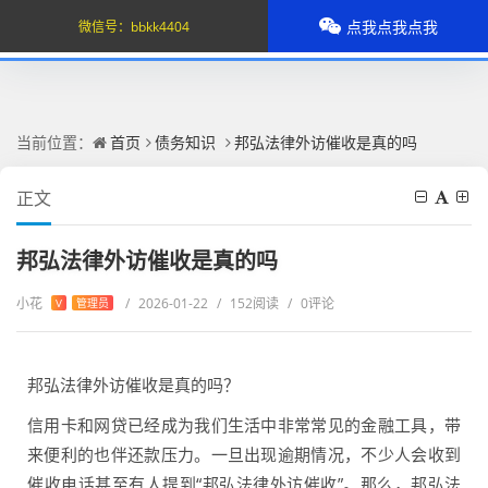
点我点我点我
微信号：
bbkk4404
当前位置：
首页
债务知识
邦弘法律外访催收是真的吗
正文
邦弘法律外访催收是真的吗
小花
/
2026-01-22
/
152阅读
/
0评论
V
管理员
邦弘法律外访催收是真的吗？
信用卡和网贷已经成为我们生活中非常常见的金融工具，带
来便利的也伴还款压力。一旦出现逾期情况，不少人会收到
催收电话甚至有人提到“邦弘法律外访催收”。那么，邦弘法