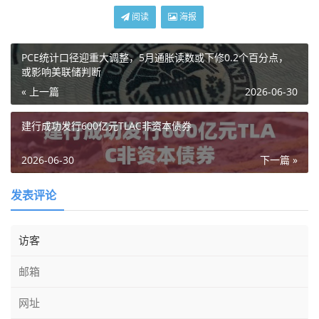
阅读
海报
PCE统计口径迎重大调整，5月通胀读数或下修0.2个百分点，
或影响美联储判断
« 上一篇
2026-06-30
建行成功发行600亿元TLAC非资本债券
2026-06-30
下一篇 »
发表评论