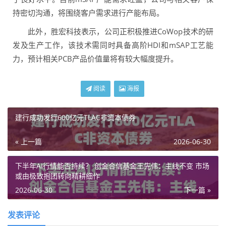
持密切沟通，将围绕客户需求进行产能布局。
此外，胜宏科技表示，公司正积极推进CoWop技术的研
发及生产工作，该技术需同时具备高阶HDI和mSAP工艺能
力，预计相关PCB产品价值量将有较大幅度提升。
阅读
海报
建行成功发行600亿元TLAC非资本债券
« 上一篇
2026-06-30
下半年AI行情能否持续？ 创金合信基金王先伟：主线不变 市场
或由极致抱团转向精耕细作
2026-06-30
下一篇 »
发表评论