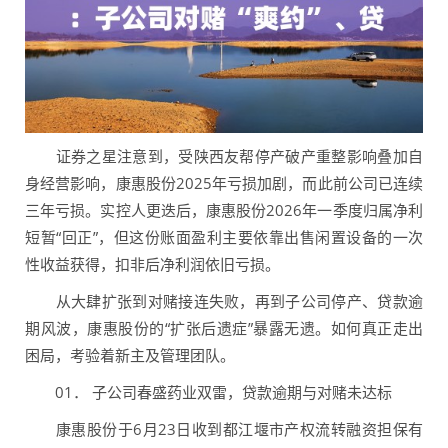
证券之星注意到，受陕西友帮停产破产重整影响叠加自
身经营影响，康惠股份2025年亏损加剧，而此前公司已连续
三年亏损。实控人更迭后，康惠股份2026年一季度归属净利
短暂“回正”，但这份账面盈利主要依靠出售闲置设备的一次
性收益获得，扣非后净利润依旧亏损。
从大肆扩张到对赌接连失败，再到子公司停产、贷款逾
期风波，康惠股份的“扩张后遗症”暴露无遗。如何真正走出
困局，考验着新主及管理团队。
01． 子公司春盛药业双雷，贷款逾期与对赌未达标
康惠股份于6月23日收到都江堰市产权流转融资担保有