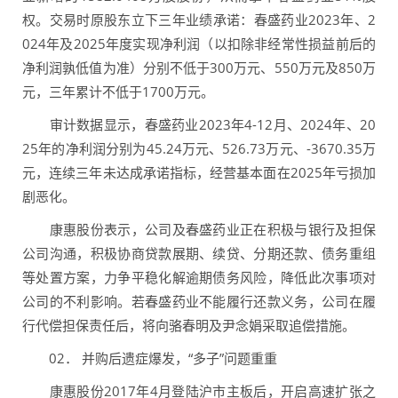
权。交易时原股东立下三年业绩承诺：春盛药业2023年、2
024年及2025年度实现净利润（以扣除非经常性损益前后的
净利润孰低值为准）分别不低于300万元、550万元及850万
元，三年累计不低于1700万元。
审计数据显示，春盛药业2023年4-12月、2024年、20
25年的净利润分别为45.24万元、526.73万元、-3670.35万
元，连续三年未达成承诺指标，经营基本面在2025年亏损加
剧恶化。
康惠股份表示，公司及春盛药业正在积极与银行及担保
公司沟通，积极协商贷款展期、续贷、分期还款、债务重组
等处置方案，力争平稳化解逾期债务风险，降低此次事项对
公司的不利影响。若春盛药业不能履行还款义务，公司在履
行代偿担保责任后，将向骆春明及尹念娟采取追偿措施。
02． 并购后遗症爆发，“多子”问题重重
康惠股份2017年4月登陆沪市主板后，开启高速扩张之