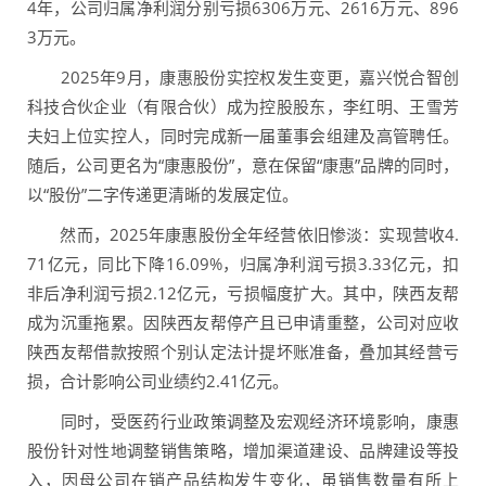
4年，公司归属净利润分别亏损6306万元、2616万元、896
3万元。
2025年9月，康惠股份实控权发生变更，嘉兴悦合智创
科技合伙企业（有限合伙）成为控股股东，李红明、王雪芳
夫妇上位实控人，同时完成新一届董事会组建及高管聘任。
随后，公司更名为“康惠股份”，意在保留“康惠”品牌的同时，
以“股份”二字传递更清晰的发展定位。
然而，2025年康惠股份全年经营依旧惨淡：实现营收4.
71亿元，同比下降16.09%，归属净利润亏损3.33亿元，扣
非后净利润亏损2.12亿元，亏损幅度扩大。其中，陕西友帮
成为沉重拖累。因陕西友帮停产且已申请重整，公司对应收
陕西友帮借款按照个别认定法计提坏账准备，叠加其经营亏
损，合计影响公司业绩约2.41亿元。
同时，受医药行业政策调整及宏观经济环境影响，康惠
股份针对性地调整销售策略，增加渠道建设、品牌建设等投
入，因母公司在销产品结构发生变化，虽销售数量有所上