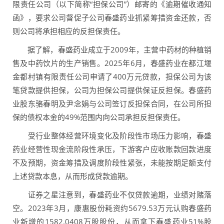
限责任公司（以下简称“担保公司”）邮寄的《逾期催收通知
函》，要求公司督促子公司春盛药业抓紧筹措资金还款，否
则公司将承担相应的反担保责任。
据了解，春盛药业成立于2009年，主营中药材的种植销
售及中药饮片的生产销售。2025年6月，春盛药业在都江堰
金都村镇有限责任公司申请了400万元贷款，担保公司为该
笔贷款提供担保，公司为担保公司提供保证反担保。春盛药
业股东骆春明及尹念娟与公司签订反担保合同，在公司所担
保的债权本金的49%范围内向公司承担反担保责任。
受行业整体经营环境变化及阶段性市场压力影响，春盛
药业经营性现金流阶段性承压，下游客户应收账款回款进度
不及预期，资金筹措及调度阶段性紧张，未能按期足额支付
上述贷款本息，从而形成贷款逾期。
证券之星注意到，春盛药业不仅贷款逾期，业绩对赌落
空。2023年3月，康惠股份耗资约5679.53万元认购春盛药
业新增的1582.0408万股股份，从而拿下春盛药业51%股