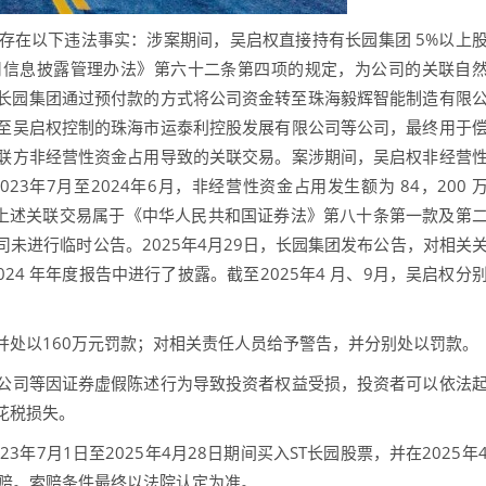
在以下违法事实：涉案期间，吴启权直接持有长园集团 5%以上
司信息披露管理办法》第六十二条第四项的规定，为公司的关联自
权安排长园集团通过预付款的方式将公司资金转至珠海毅辉智能制造有限
至吴启权控制的珠海市运泰利控股发展有限公司等公司，最终用于
联方非经营性资金占用导致的关联交易。案涉期间，吴启权非经营
023年7月至2024年6月，非经营性资金占用发生额为 84，200 
%。上述关联交易属于《中华人民共和国证券法》第八十条第一款及第
未进行临时公告。2025年4月29日，长园集团发布公告，对相关
24 年年度报告中进行了披露。截至2025年4 月、9月，吴启权分
以160万元罚款；对相关责任人员给予警告，并分别处以罚款。
司等因证券虚假陈述行为导致投资者权益受损，投资者可以依法
花税损失。
7月1日至2025年4月28日期间买入ST长园股票，并在2025年
索赔。索赔条件最终以法院认定为准。