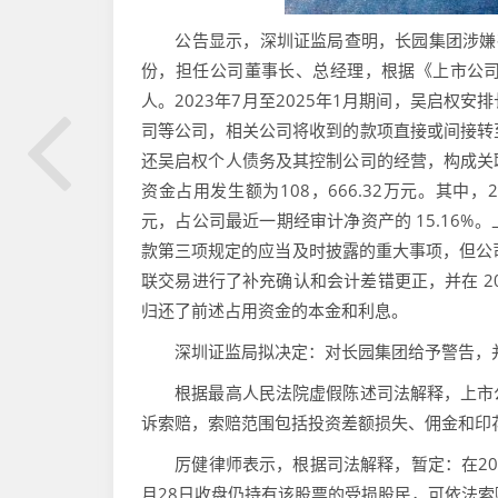
公告显示，深圳证监局查明，长园集团涉嫌存
份，担任公司董事长、总经理，根据《上市公
人。2023年7月至2025年1月期间，吴启
司等公司，相关公司将收到的款项直接或间接转
还吴启权个人债务及其控制公司的经营，构成关
资金占用发生额为108，666.32万元。其中，2
元，占公司最近一期经审计净资产的 15.16
款第三项规定的应当及时披露的重大事项，但公司
联交易进行了补充确认和会计差错更正，并在 20
归还了前述占用资金的本金和利息。
深圳证监局拟决定：对长园集团给予警告，并处
根据最高人民法院虚假陈述司法解释，上市公
诉索赔，索赔范围包括投资差额损失、佣金和印
厉健律师表示，根据司法解释，暂定：在2023年
月28日收盘仍持有该股票的受损股民，可依法