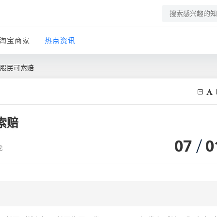
淘宝商家
热点资讯
损股民可索赔
索赔
07
0
论