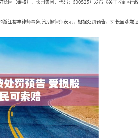
园（维权）、长园集团，代码：600525）发布《关于收到<行
浙江裕丰律师事务所厉健律师表示，根据处罚预告，ST长园涉嫌