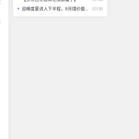
政
迎峰度夏进入下半程，8月煤价能否走强？
07/30
证