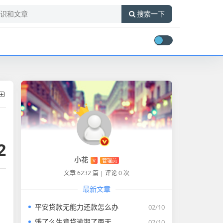
搜索一下
2
小花
V
管理员
文章 6232 篇
|
评论 0 次
最新文章
平安贷款无能力还款怎么办
02/10
饿了么生意贷逾期了两天
02/10