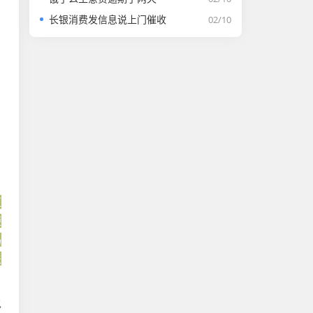
长银消费发信息说上门催收
02/10
汇
短
码
法
包