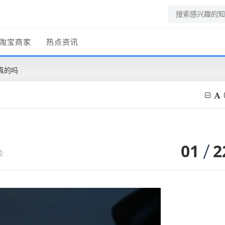
淘宝商家
热点资讯
真的吗
01
2
论