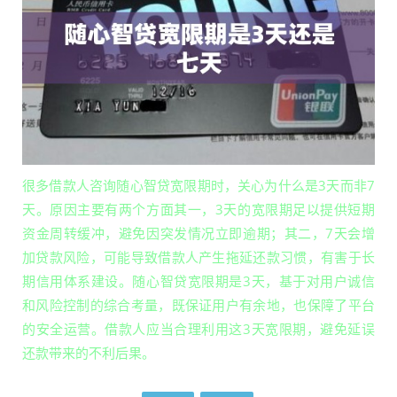
很多借款人咨询随心智贷宽限期时，关心为什么是3天而非7
天。原因主要有两个方面其一，3天的宽限期足以提供短期
资金周转缓冲，避免因突发情况立即逾期；其二，7天会增
加贷款风险，可能导致借款人产生拖延还款习惯，有害于长
期信用体系建设。随心智贷宽限期是3天，基于对用户诚信
和风险控制的综合考量，既保证用户有余地，也保障了平台
的安全运营。借款人应当合理利用这3天宽限期，避免延误
还款带来的不利后果。