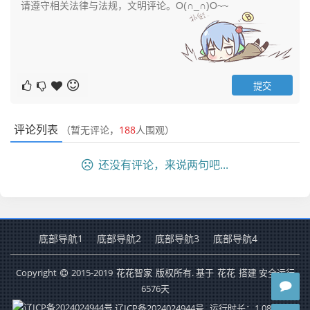
评论列表
（暂无评论，
188
人围观）
还没有评论，来说两句吧...
底部导航1
底部导航2
底部导航3
底部导航4
Copyright
2015-2019
花花智家
版权所有. 基于
花花
搭建 安全运行
6576
天
辽ICP备2024024944号
运行时长：1.081秒
查