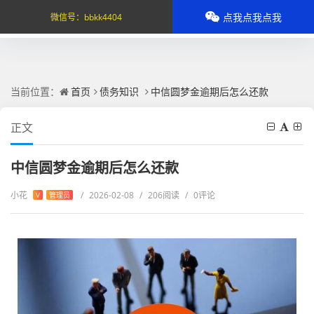
点我点我点我
微信号：
bbkk4404
当前位置：
首页
债务知识
中信圆梦金逾期后怎么还款
正文
中信圆梦金逾期后怎么还款
小花
/
2026-02-08
/
206阅读
/
0评论
V
管理员