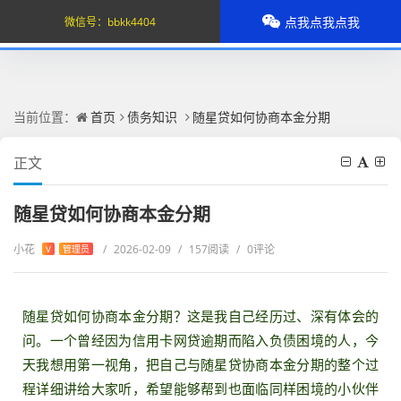
点我点我点我
微信号：
bbkk4404
当前位置：
首页
债务知识
随星贷如何协商本金分期
正文
随星贷如何协商本金分期
小花
/
2026-02-09
/
157阅读
/
0评论
V
管理员
随星贷如何协商本金分期？这是我自己经历过、深有体会的
问。一个曾经因为信用卡网贷逾期而陷入负债困境的人，今
天我想用第一视角，把自己与随星贷协商本金分期的整个过
程详细讲给大家听，希望能够帮到也面临同样困境的小伙伴