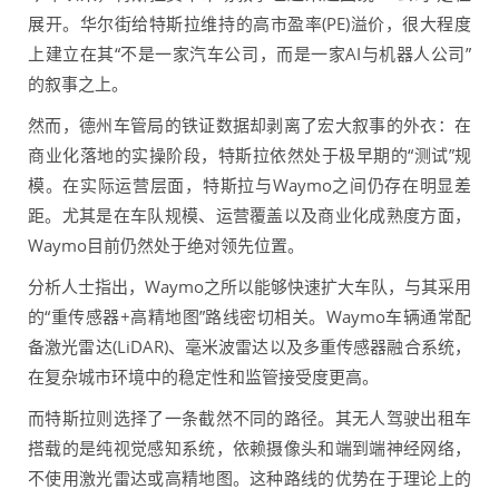
展开。华尔街给特斯拉维持的高市盈率(PE)溢价，很大程度
上建立在其“不是一家汽车公司，而是一家AI与机器人公司”
的叙事之上。
然而，德州车管局的铁证数据却剥离了宏大叙事的外衣：在
商业化落地的实操阶段，特斯拉依然处于极早期的“测试”规
模。在实际运营层面，特斯拉与Waymo之间仍存在明显差
距。尤其是在车队规模、运营覆盖以及商业化成熟度方面，
Waymo目前仍然处于绝对领先位置。
分析人士指出，Waymo之所以能够快速扩大车队，与其采用
的“重传感器+高精地图”路线密切相关。Waymo车辆通常配
备激光雷达(LiDAR)、毫米波雷达以及多重传感器融合系统，
在复杂城市环境中的稳定性和监管接受度更高。
而特斯拉则选择了一条截然不同的路径。其无人驾驶出租车
搭载的是纯视觉感知系统，依赖摄像头和端到端神经网络，
不使用激光雷达或高精地图。这种路线的优势在于理论上的