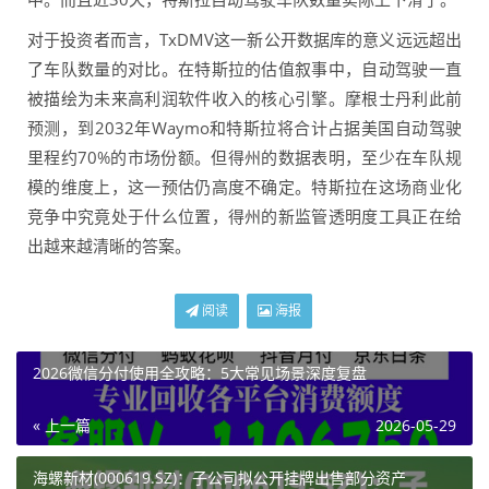
对于投资者而言，TxDMV这一新公开数据库的意义远远超出
了车队数量的对比。在特斯拉的估值叙事中，自动驾驶一直
被描绘为未来高利润软件收入的核心引擎。摩根士丹利此前
预测，到2032年Waymo和特斯拉将合计占据美国自动驾驶
里程约70%的市场份额。但得州的数据表明，至少在车队规
模的维度上，这一预估仍高度不确定。特斯拉在这场商业化
竞争中究竟处于什么位置，得州的新监管透明度工具正在给
出越来越清晰的答案。
阅读
海报
2026微信分付使用全攻略：5大常见场景深度复盘
« 上一篇
2026-05-29
海螺新材(000619.SZ)：子公司拟公开挂牌出售部分资产