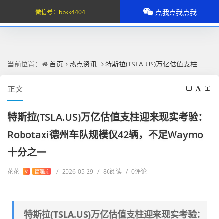
点我点我点我
微信号：
bbkk4404
当前位置：
首页
热点资讯
特斯拉(TSLA.US)万亿估值支柱迎来现实考验：Robotaxi德州车队规模仅42辆，不足Waymo十分之一
正文
特斯拉(TSLA.US)万亿估值支柱迎来现实考验：
Robotaxi德州车队规模仅42辆，不足Waymo
十分之一
花花
/
2026-05-29
/
86阅读
/
0评论
V
管理员
特斯拉(TSLA.US)万亿估值支柱迎来现实考验：