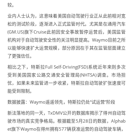
较。
业内人士认为，这意味着美国自动驾驶行业正从此前相对宽
松的测试阶段，逐渐进入正式监管时代。尤其是在通用汽车
(GM.US)旗下Cruise此前因安全事故暂停运营后，美国监管
机构对于自动驾驶安全性的关注明显提高。Waymo目前之所
以能够快速扩大运营规模，部分原因在于其在监管层面建立
了更强信任。
相比之下，特斯拉Full Self-Driving(FSD)系统近年来则多次
受到美国国家公路交通安全管理局(NHTSA)调查。市场担
忧，如果未来监管进一步收紧，特斯拉自动驾驶扩张速度可
能受到限制。
数据披露：Waymo遥遥领先，特斯拉仍处“试运营”阶段
新法落地的同一天，TxDMV公开的数据库揭示了得州自动驾
驶市场的真实竞争格局。根据截至5月28日的数据，Alphab
et旗下Waymo在得州拥有577辆获准运营的自动驾驶车辆，