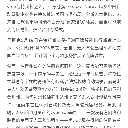
ymo与特斯拉之外，亚马逊旗下Zoox、Nuro，以及中国自
动驾驶企业也在持续推进美国市场布局。分析人士指出，未
来自动驾驶市场可能不会形成“赢家通吃”格局，而更可能演
变为区域化、多平台并存模式。
马斯克5月18日在特拉维夫举行的国际智能出行峰会上表
示，公司预计“到2026年底，全自动无人驾驶出租车将在美
国广泛普及”，并计划下个月将服务扩展至九座城市。
然而，在得州公布的注册数据面前，这些豪言能否落地仍然
高度存疑。一个简单的事实是：经过近一年的运营，特斯拉
在其总部所在的得州仅有42辆合法授权的自动驾驶，而马斯
克去年秋天曾预测“仅奥斯汀就会有500辆”。特斯拉已向亚利
桑那州、内华达州和佛罗里达州提交了无人驾驶测试许可申
请，但尚未在任何州启动付费无人驾驶载客服务。与此同
时，2026年4月量产的Cybercab车型——一款没有方向盘和
踏板的专用无人驾驶出租车——尚未出现在得州的注册名单
中。而且近30天，特斯拉自动驾驶车队数量实际上下滑了。