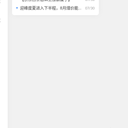
年
迎峰度夏进入下半程，8月煤价能否走强？
07/30
志