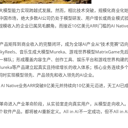
，大模型能力实现跨越式发展。然而，相比技术突破，规模化商业化
中国市场，绝大多数AI公司仍处于模型研发、用户增长或商业模式
入的企业已属凤毛麟角，而接近10亿美元ARR门槛的AI Nativ
产品矩阵到商业收入的完整闭环，成为全球AI产业从“技术竞赛”迈
eels、音乐生成大模型Mureka、游戏世界模型MatrixGame先
一梯队；形成覆盖内容生产、创作工具、娱乐平台和游戏世界构建
rk、Mureka等产品建立起真实且持续增长的收入体系；核心业务连续多
同时实现模型领先、产品领先和收入领先的AI企业。
AI Native业务ARR突破8亿美元并持续向10亿美元迈进，天工AI已
从技术革命进入产业革命阶段，从实验室走向真实用户，从模型走向收入
，都将被AI重新定义。All in AI不一定成功，但不All in A