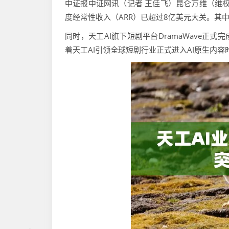
中证报中证网讯（记者 王佳飞）昆仑万维（维权）
度经常性收入（ARR）已超过8亿美元大关。其中A
同时，天工AI旗下短剧平台DramaWave正式
着天工AI引领全球短剧行业正式进入AI原生内容