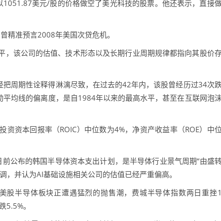
，他以1051.87美元/股的价格做空了美光科技的股票。他还表示，直接
型、曾精准预言2008年美国次贷危机。
，该公司的估值、技术形态以及长期行业周期规律都指向其股价
技已经把周期性诠释得淋漓尽致，在过去的42年内，该股曾经历过34次
移动平均线的偏离度，是自1984年以来的最高水平，甚至在互联网泡
资本回报率（ROIC）中位数为4%，净资产收益率（ROE）中
海力士日前公布的韩国半导体资本支出计划，是半导体行业景气周期“由盛
回调，并认为AI基础设施相关公司的估值已经严重偏高。
之际，美股半导体板块正遭遇猛烈的抛售潮，费城半导体指数两日重挫
5.5%。