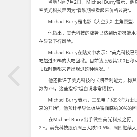
当地时间7月2日，Michael Burry表示
空美光科技是因为“看跌期权看起来价格过高”。
Michael Burry是电影《大空头》主角原
他指出，美光科技的涨势已达到历史极端水平
在显著下行风险。
Michael Burry在贴文中表示：“美光科
幅超过30%的大幅回撤。目前该股较其200日
顶峰时期都未曾出现过这种情况。”
他还批评了美光科技的长期盈利能力，称其投资
数为7%，这些指标“坦白说非常糟糕”。
Michael Burry表示，三星电子和SK
衰的开始”。他预计半导体板块将面临约30%的
在Michael Burry出手做空美光科技
2%。美光科技股价周三大跌10.6%，周四继续大跌