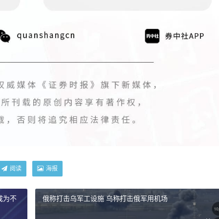
阅读
海报
成为不
俄称打击乌军工设施 乌称打击俄军用机场