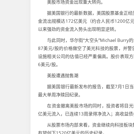
美股市场资金出现重大转向。
据美国银行的最新数据，美国股票基金正经历
金流出规模达172亿美元（约合人民币1200
以来强劲的资金流入势头出现明显逆转。
与此同时，华尔街“大空头”Michael Bur
87美元/股的价格做空了美光科技的股票，并警
设施相关公司的估值已经严重偏高。股价表现方面，
6美元/股。
美股遭遇抛售潮
据美国银行最新发布的报告，截至7月1日当周，
最大单周净赎回纪录。
在资金撤离美股市场的同时，投资者将目光转
亿美元流入，已连续13周录得净流入；高收益债券
从股票市场内部来看，资金继续向科技板块集中
有望创下1520亿美元的历史纪录。