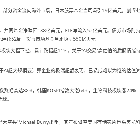
部分资金流向海外市场，日本股票基金当周吸引19亿美元，创近
同基金净赎回188亿美元，ETF净流入52亿美元。债券市场则
连续62周。货币市场基金当周吸引550亿美元。
大幅下挫，累计跌幅超11%，关于“AI交易”高估值的质疑情绪
AI超大规模云计算企业的极端超额表现，已造成难以为继的估值
高达88%，韩国KOSPI指数大涨64%，生物科技板块涨24%
全球。
”Michael Burry出手，其宣布做空美国存储芯片巨头美光