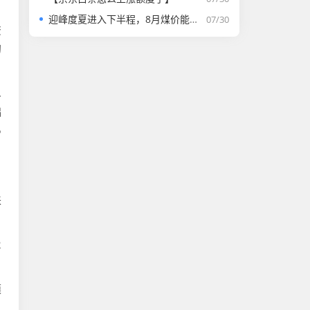
迎峰度夏进入下半程，8月煤价能否走强？
07/30
资
初
.
础
5
来
2
模