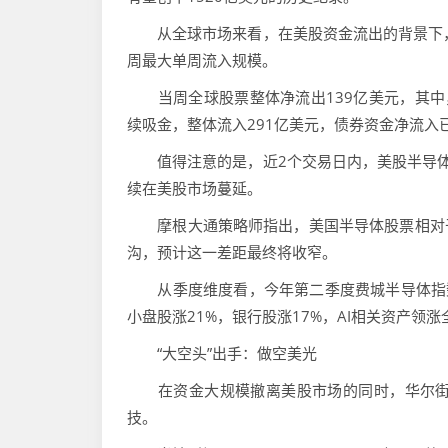
从全球市场来看，在美股资金流出的背景下，
周最大单周流入规模。
当周全球股票整体净流出139亿美元，其中，共
续吸金，整体流入291亿美元，债券资金净流入已
值得注意的是，近2个交易日内，美股半导体板块
续在美股市场蔓延。
摩根大通策略师指出，美国半导体股票相对于
沟，预计这一差距最终将收窄。
从季度维度看，今年第二季度费城半导体指数涨幅
小盘股涨21%，银行股涨17%，AI相关资产领涨
“大空头”出手：做空美光
在资金大规模撤离美股市场的同时，华尔街“大空头
技。