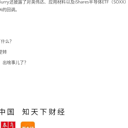
rry还披露了对英伟达、应用材料以及iShares半导体ETF（SOXX
%的回调。
了什么？
逆转
，出啥事儿了？