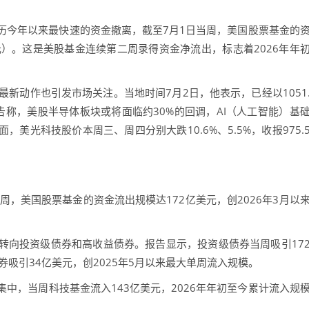
今年以来最快速的资金撤离，截至7月1日当周，美国股票基金的
亿元）。这是美股基金连续第二周录得资金净流出，标志着2026年年
ry的最新动作也引发市场关注。当地时间7月2日，他表示，已经以1051
告称，美股半导体板块或将面临约30%的回调，AI（人工智能）基
美光科技股价本周三、周四分别大跌10.6%、5.5%，收报975.
美国股票基金的资金流出规模达172亿美元，创2026年3月以
向投资级债券和高收益债券。报告显示，投资级债券当周吸引17
吸引34亿美元，创2025年5月以来最大单周流入规模。
，当周科技基金流入143亿美元，2026年年初至今累计流入规