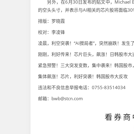
另外，在6月30日发布的贴文中，Michael Bu
的空头头寸，并表示与AI相关的芯片股将面临30
排版：罗晓霞
校对：李凌锋
凌晨，利空突袭！“AI搅局者”，突然崩跌！发生
刚刚，利好传来！芯片巨头，飙涨！日韩股市大
紧急预警！三大突发变数，集中袭来！韩国股市
集体飙涨！芯片，利好突袭！韩国股市大反攻
违法和不良信息举报电话：0755-83514034
邮箱：bwb@stcn.com