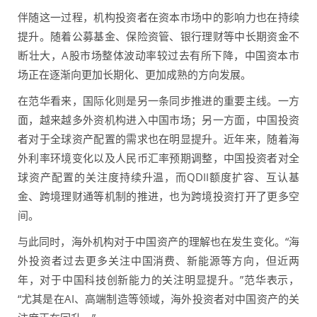
伴随这一过程，机构投资者在资本市场中的影响力也在持续
提升。随着公募基金、保险资管、银行理财等中长期资金不
断壮大，A股市场整体波动率较过去有所下降，中国资本市
场正在逐渐向更加长期化、更加成熟的方向发展。
在范华看来，国际化则是另一条同步推进的重要主线。一方
面，越来越多外资机构进入中国市场；另一方面，中国投资
者对于全球资产配置的需求也在明显提升。近年来，随着海
外利率环境变化以及人民币汇率预期调整，中国投资者对全
球资产配置的关注度持续升温，而QDII额度扩容、互认基
金、跨境理财通等机制的推进，也为跨境投资打开了更多空
间。
与此同时，海外机构对于中国资产的理解也在发生变化。“海
外投资者过去更多关注中国消费、新能源等方向，但近两
年，对于中国科技创新能力的关注明显提升。”范华表示，
“尤其是在AI、高端制造等领域，海外投资者对中国资产的关