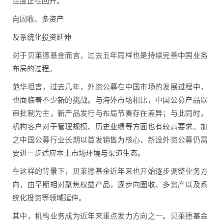
注度正在回升。”
向固收、多资产
及系统化投资延伸
对于贝莱德基金而言，过去五年同样也是持续完善中国业务
布局的过程。
范华坦言，过去几年，外资公募在中国市场的发展过程中，
也面临着不少新的挑战。与海外市场相比，中国公募产品以
审批制为主，新产品发行与布局节奏存在差异；与此同时，
机构客户对于管理规模、历史业绩等方面也有较高要求。加
之中国公募行业长期以首发销售为核心，新设外资公募仍需
要进一步适应本土市场环境与渠道生态。
在这样的背景下，贝莱德基金近年来也开始逐步调整业务方
向，由早期相对聚焦权益产品，逐步向固收、多资产以及系
统化投资等领域延伸。
其中，机构业务成为近年来重点发力方向之一。贝莱德基金