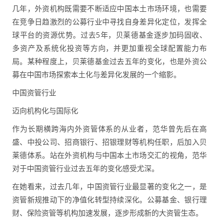
几年，外资机构既需要不断适应中国本土市场环境，也需要
在竞争日趋激烈的公募行业中寻找自身差异化定位，发挥全
球平台的资源优势。过去5年，贝莱德基金逐步加码固收、
多资产及系统化投资等方向，并更加重视全球配置能力布
局。某种程度上，贝莱德基金过去五年的变化，也是外资公
募在中国市场探索本土化与差异化发展的一个缩影。
中国资管行业
迈向机构化与国际化
作为长期横跨海内外资管体系的从业者，范华曾先后在高
盛、中投公司、招商银行、招银理财等机构任职，后加入贝
莱德体系。站在外资机构与中国本土市场交汇的视角，范华
对于中国资管行业过去五年的变化感受尤深。
在她看来，过去几年，中国资管行业最显著的变化之一，是
资管新规推动下的净值化转型持续深化。公募基金、银行理
财、保险资管等机构加速发展，逐步形成新的大资管生态。