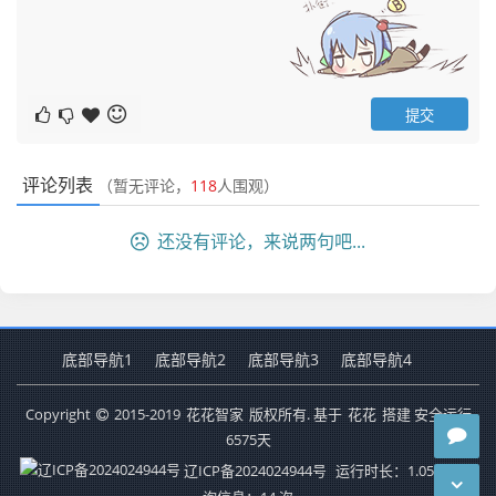
评论列表
（暂无评论，
118
人围观）
还没有评论，来说两句吧...
底部导航1
底部导航2
底部导航3
底部导航4
Copyright
2015-2019
花花智家
版权所有. 基于
花花
搭建 安全运行
6575
天
辽ICP备2024024944号
运行时长：1.050秒
查