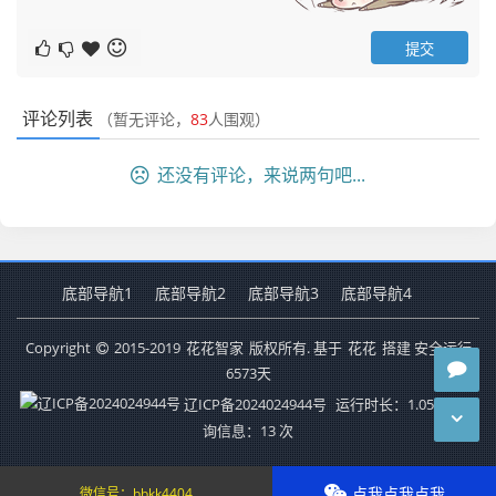
评论列表
（暂无评论，
83
人围观）
还没有评论，来说两句吧...
底部导航1
底部导航2
底部导航3
底部导航4
Copyright
2015-2019
花花智家
版权所有. 基于
花花
搭建 安全运行
6573
天
辽ICP备2024024944号
运行时长：1.050秒
查
询信息：13 次
点我点我点我
微信号：
bbkk4404