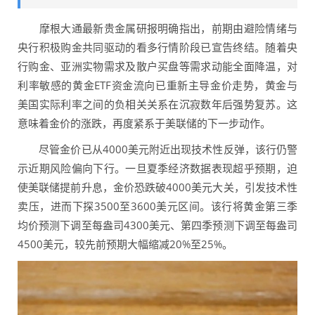
摩根大通最新贵金属研报明确指出，前期由避险情绪与
央行积极购金共同驱动的看多行情阶段已宣告终结。随着央
行购金、亚洲实物需求及散户买盘等需求动能全面降温，对
利率敏感的黄金ETF资金流向已重新主导金价走势，黄金与
美国实际利率之间的负相关关系在沉寂数年后强势复苏。这
意味着金价的涨跌，再度紧系于美联储的下一步动作。
尽管金价已从4000美元附近出现技术性反弹，该行仍警
示近期风险偏向下行。一旦夏季经济数据表现超乎预期，迫
使美联储提前升息，金价恐跌破4000美元大关，引发技术性
卖压，进而下探3500至3600美元区间。该行将黄金第三季
均价预测下调至每盎司4300美元、第四季预测下调至每盎司
4500美元，较先前预期大幅缩减20%至25%。