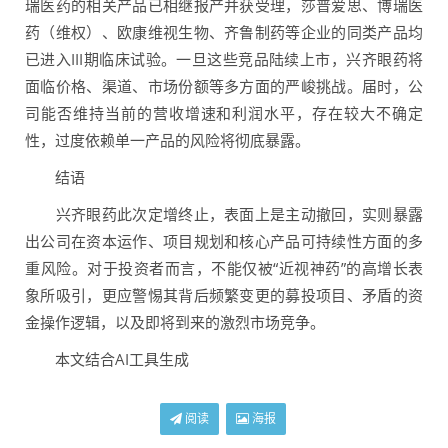
瑞医药的相关产品已相继报产并获受理，莎普爱思、博瑞医
药（维权）、欧康维视生物、齐鲁制药等企业的同类产品均
已进入III期临床试验。一旦这些竞品陆续上市，兴齐眼药将
面临价格、渠道、市场份额等多方面的严峻挑战。届时，公
司能否维持当前的营收增速和利润水平，存在较大不确定
性，过度依赖单一产品的风险将彻底暴露。
结语
兴齐眼药此次定增终止，表面上是主动撤回，实则暴露
出公司在资本运作、项目规划和核心产品可持续性方面的多
重风险。对于投资者而言，不能仅被“近视神药”的高增长表
象所吸引，更应警惕其背后频繁变更的募投项目、矛盾的资
金操作逻辑，以及即将到来的激烈市场竞争。
本文结合AI工具生成
阅读
海报