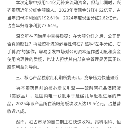
本次定增中拟用1.4亿元补充流动资金，但与此同时，兴
齐眼药近年分红金额惊人。2023年度现金分红4.62亿元，占
当年归母净利润的192.61%；2024年度现金分红2.62亿元，
占当年归母净利润77.64%。
深交所在问询函中直接质疑：在大额分红之后，公司是
否真的缺钱？再融资补流的必要性何在？这种“左手分红、右
手募资”的操作，容易引发市场对公司资本运作透明度和资金
使用合理性的质疑，也让人担忧其内部资金管理是否真正以
股东利益为导向。
三、核心产品独家红利期所剩无几，竞争压力快速逼近
兴齐眼药目前的核心增长引擎——硫酸阿托品滴眼液
（美欧品），是国内唯一获批用于延缓儿童近视进展的产
品，2025年该产品所在滴眼剂板块收入达19.5亿元，占总营
收近八成。
然而，独占市场的窗口期正在快速收窄。兆科眼科、恒