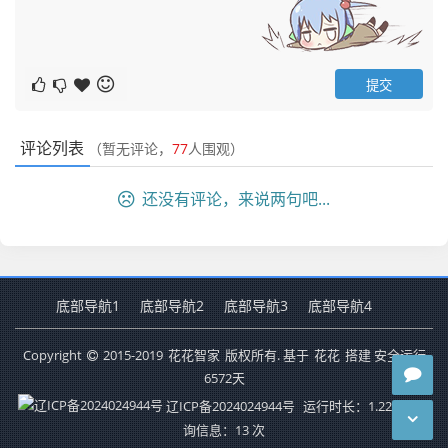
评论列表
（暂无评论，
77
人围观）
还没有评论，来说两句吧...
底部导航1
底部导航2
底部导航3
底部导航4
Copyright
2015-2019
花花智家
版权所有. 基于
花花
搭建 安全运行
6572
天
辽ICP备2024024944号
运行时长：1.221秒
查
询信息：13 次