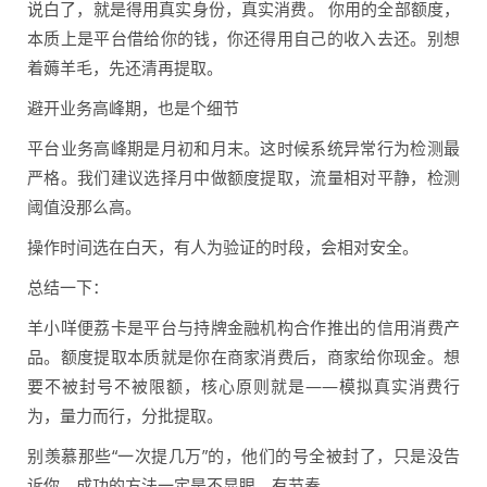
说白了，就是得用真实身份，真实消费。 你用的全部额度，
本质上是平台借给你的钱，你还得用自己的收入去还。别想
着薅羊毛，先还清再提取。
避开业务高峰期，也是个细节
平台业务高峰期是月初和月末。这时候系统异常行为检测最
严格。我们建议选择月中做额度提取，流量相对平静，检测
阈值没那么高。
操作时间选在白天，有人为验证的时段，会相对安全。
总结一下：
羊小咩便荔卡是平台与持牌金融机构合作推出的信用消费产
品。额度提取本质就是你在商家消费后，商家给你现金。想
要不被封号不被限额，核心原则就是——模拟真实消费行
为，量力而行，分批提取。
别羡慕那些“一次提几万”的，他们的号全被封了，只是没告
诉你。成功的方法一定是不显眼、有节奏。