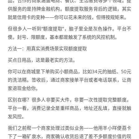
品，合作的商家涵盖电商、餐饮、生活缴费等多个领域。提
供服务的是持牌金融机构。额度提取服务背后的逻辑，其实
就是信用卡的变种——你可以花未来的钱，但得按规矩来。
但很多人一听到“额度提取”，脑子里全是灰色操作。平台不
傻。封号、限额度，基本都是触发了系统的风控机制。
方法一：用真实消费场景实现额度提取
买点日用品，这是最老实的方法。
你可以在商城里下单购买小额商品，比如34元的抽纸、50元
的洗洁精。签收后，通过商家接单平台或者电话联系，让商
家退现金给你。
区别在哪？很多人非要买大件，非要一次性提取完整额度。
平台一看，消费记录全是重样商品，地址还乱填，直接就触
发风控。
我们之前帮一个商家处理过类似业务——他用羊小咩便荔卡
下了一箱矿泉水，商家确认收货后退了差不多额度价值的现