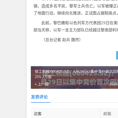
镇，造成多名平民、黎军士兵伤亡。以军被曝正
了地面行动，继续向北推进，正试图占据制高点
此前，黎巴嫩和以色列军方代表团29日在美
胡当天称，以军一支主力部队已经越过黎南部利
（总台记者 赵兵 魏然）
徐工机械(000425.SZ)：5月29日以集中竞价首次回
255.2万股
« 上一篇
2026
发表评论