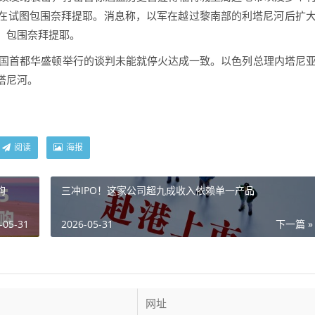
在试图包围奈拜提耶。消息称，以军在越过黎南部的利塔尼河后扩
，包围奈拜提耶。
国首都华盛顿举行的谈判未能就停火达成一致。以色列总理内塔尼
塔尼河。
阅读
海报
购
三冲IPO！这家公司超九成收入依赖单一产品
-05-31
2026-05-31
下一篇 »