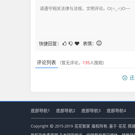
快捷回复：
表情：
评论列表
（暂无评论，
135
人围观）
还
底部导航1
底部导航2
底部导航3
底部导航4
Copyright
2015-2019
花花智家
版权所有. 基于
花花
搭建