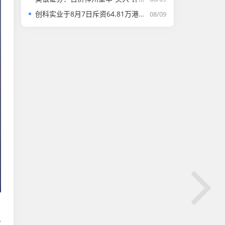
创科实业于8月7日斥资64.81万港元回购4500股
08/09
村