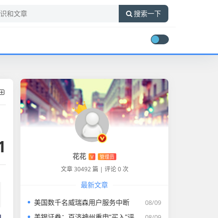
搜索一下
1
花花
V
管理员
文章 30492 篇
|
评论 0 次
最新文章
美国数千名威瑞森用户服务中断
08/09
美银证券：百济神州重申“买入”评级 目标价升至255.43港元
08/09