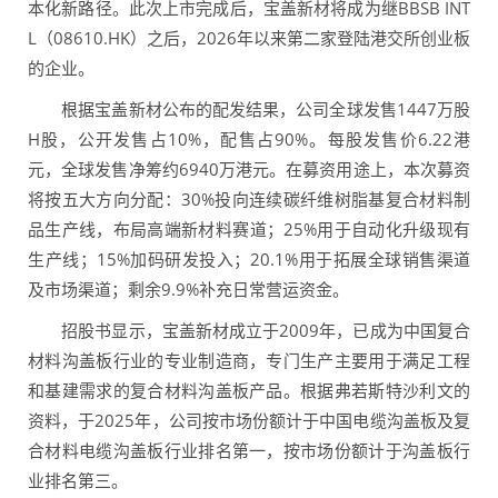
本化新路径。此次上市完成后，宝盖新材将成为继BBSB INT
L（08610.HK）之后，2026年以来第二家登陆港交所创业板
的企业。
根据宝盖新材公布的配发结果，公司全球发售1447万股
H股，公开发售占10%，配售占90%。每股发售价6.22港
元，全球发售净筹约6940万港元。在募资用途上，本次募资
将按五大方向分配：30%投向连续碳纤维树脂基复合材料制
品生产线，布局高端新材料赛道；25%用于自动化升级现有
生产线；15%加码研发投入；20.1%用于拓展全球销售渠道
及市场渠道；剩余9.9%补充日常营运资金。
招股书显示，宝盖新材成立于2009年，已成为中国复合
材料沟盖板行业的专业制造商，专门生产主要用于满足工程
和基建需求的复合材料沟盖板产品。根据弗若斯特沙利文的
资料，于2025年，公司按市场份额计于中国电缆沟盖板及复
合材料电缆沟盖板行业排名第一，按市场份额计于沟盖板行
业排名第三。