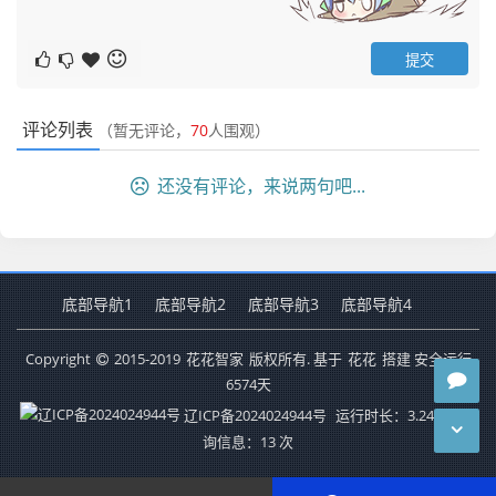
评论列表
（暂无评论，
70
人围观）
还没有评论，来说两句吧...
底部导航1
底部导航2
底部导航3
底部导航4
Copyright
2015-2019
花花智家
版权所有. 基于
花花
搭建 安全运行
6574
天
辽ICP备2024024944号
运行时长：3.247秒
查
询信息：13 次