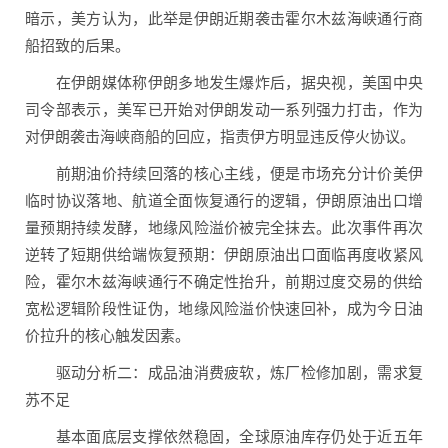
暗示，美方认为，此举是伊朗近期袭击霍尔木兹海峡通行商
船招致的后果。
在伊朗媒体称伊朗多地发生爆炸后，据央视，美国中央
司令部表示，美军已开始对伊朗发动一系列强力打击，作为
对伊朗袭击海峡商船的回应，指责伊方明显违反停火协议。
前期油价持续回落的核心主线，便是市场充分计价美伊
临时协议落地、航道全面恢复通行的逻辑，伊朗原油出口增
量预期持续发酵，地缘风险溢价被完全抹去。此次事件再次
逆转了短期供给端恢复预期：伊朗原油出口面临再度收紧风
险，霍尔木兹海峡通行不确定性抬升，前期过度交易的供给
宽松逻辑阶段性证伪，地缘风险溢价快速回补，成为今日油
价拉升的核心触发因素。
驱动分析二：成品油消费疲软，炼厂检修加剧，需求复
苏不足
基本面底层支撑依然稳固，全球原油库存仍处于近五年