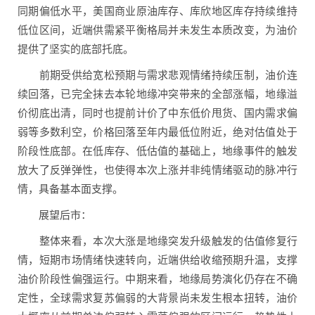
同期偏低水平，美国商业原油库存、库欣地区库存持续维持
低位区间，近端供需紧平衡格局并未发生本质改变，为油价
提供了坚实的底部托底。
前期受供给宽松预期与需求悲观情绪持续压制，油价连
续回落，已完全抹去本轮地缘冲突带来的全部涨幅，地缘溢
价彻底出清，同时也提前计价了中东低价甩货、国内需求偏
弱等多数利空，价格回落至年内最低位附近，绝对估值处于
阶段性底部。在低库存、低估值的基础上，地缘事件的触发
放大了反弹弹性，也使得本次上涨并非纯情绪驱动的脉冲行
情，具备基本面支撑。
展望后市：
整体来看，本次大涨是地缘突发升级触发的估值修复行
情，短期市场情绪快速转向，近端供给收缩预期升温，支撑
油价阶段性偏强运行。中期来看，地缘局势演化仍存在不确
定性，全球需求复苏偏弱的大背景尚未发生根本扭转，油价