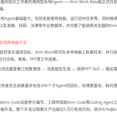
向知识工作者的通用型本地Agent——Kimi Work Beta版正式开
户端。
核，提供本地Agent基础能力，包括安装使用技能、运行定时任务等。同时继
ills，以及金融、科研、法律等专业数据库，并内置了能调用浏览器的Kim
然语言描述目标，Kimi Work即可在本地电脑上拆解任务、并行
付文档、表格、PPT等工作成果。
器查看订阅数据库 → 深度报告生成 → 调用PPT Skill → 输出
任务复杂度自主创建最多包含300个子Agent的团队，处理更复杂、耗时
imi Code深度参与编写。工程师借助Kimi Code等Coding Agent
s客户端开发。整个开发过程累计产出超过5万行有效代码，其中92%由A