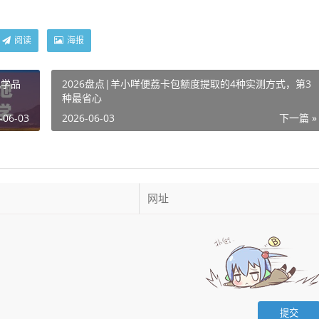
阅读
海报
化学品
2026盘点|羊小咩便荔卡包额度提取的4种实测方式，第3
种最省心
-06-03
2026-06-03
下一篇 »