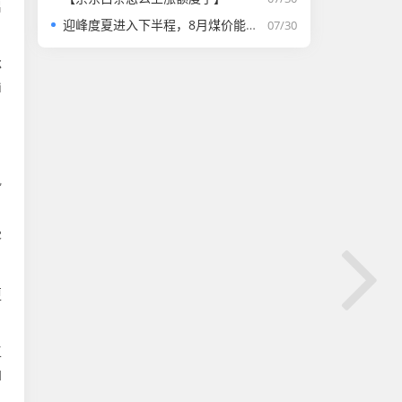
启
迎峰度夏进入下半程，8月煤价能否走强？
07/30
承
i
执
客
更
工
I