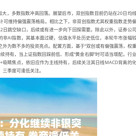
大，多数指数冲高回落。展望后市，双创指数目前仍站在20日均
计可维持偏强震荡格局。相比之下，非双创指数尤其权重指数走势
12日跳空缺口，后续或有进一步向下回探需要。除此以外，证券公
上涨的非AI指数，其基本面过硬，估值水平处历史低位，本轮牛市涨幅
之外为数不多的投资亮点。配置方面，基于“双创或有偏强震荡，权
续持有，当上证指数回踩前低、形成“黄金右脚”时可适当增配。行
+吸睛焦点，依旧应作为主线持有，后续关注其日线MACD背离的
，三季度可逢低关注。