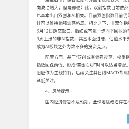
向波动增大；但是即便如此，双创指数目前依然
也基本出自双创和AI相关。目前双创指数目前仍
计可以维持偏强震荡格局。相比之下，非双创指
6月12日跳空缺口，后续或有进一步向下回探的
3周上涨的非AI指数，其基本面过硬，估值水
成为AI板块之外为数不多的投资亮点。
配置方面，基于“双创或有偏强震荡，权重指
指数回踩前低、形成“黄金右脚”时可以适当增配
旧应作为主线持有，后续关注其日线MACD背
逢低关注。
4．风险提示
国内经济修复不及预期；全球地缘政治存在