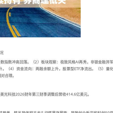
概况
指数冲高回落。（2）板块观察：极致风格AI再秀，非银金融异
。（4）资金流向：两融余额上升，股票型ETF净流出。（5）量
相对合理。
科技2026财年第三财季调整后营收414.6亿美元。
是美、韩半导体相关龙头动辄暴涨暴跌，导致创业板指和科创50