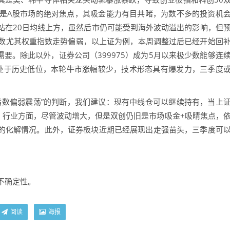
是A股市场的绝对焦点，其吸金能力有目共睹，为数不多的投资机
站在20日均线上方，虽然后市仍可能受到海外波动溢出的影响，但
数尤其权重指数走势偏弱，以上证为例，本周调整过后已经开始回
需要。除此以外，证券公司（399975）成为5月以来极少数能够连
平处于历史低位，本轮牛市涨幅较少，技术形态具有爆发力，三季度
数偏弱震荡”的判断，我们建议：现有中线仓可以继续持有，当上
。行业方面，尽管波动增大，但是双创仍旧是市场吸金+吸睛焦点，
离的化解情况。此外，证券板块近期已经展现出走强苗头，三季度可
不确定性。
阅读
海报