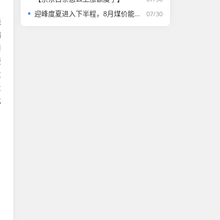
迎峰度夏进入下半程，8月煤价能否走强？
07/30
线
偏
司
较
重
业
化