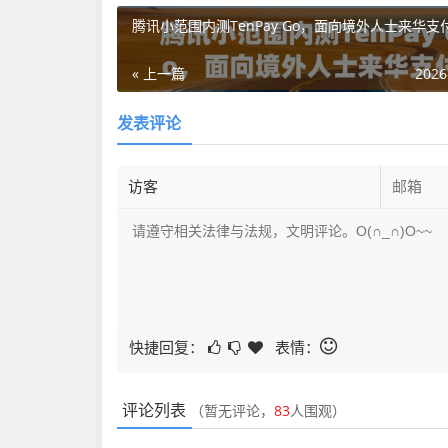
腾讯小范围内测TenPay Go，面向境外人士来华支
« 上一篇
2026
发表评论
快捷回复：
表情：
评论列表
（暂无评论，
83
人围观）