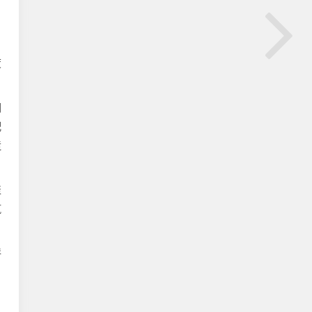
，
度
期
配
造
聚
汽
呼