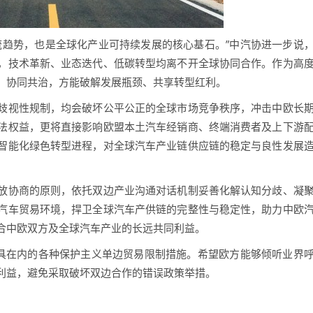
趋势，也是全球化产业可持续发展的核心基石。”中汽协进一步说
，技术革新、业态迭代、低碳转型均离不开全球协同合作。作为高
、协同共治，方能破解发展瓶颈、共享转型红利。
视性规制，均会破坏公平公正的全球市场竞争秩序，冲击中欧长
法权益，更将直接影响欧盟本土汽车经销商、终端消费者及上下游
智能化绿色转型进程，对全球汽车产业链供应链的稳定与良性发展
协商的原则，依托双边产业沟通对话机制妥善化解认知分歧、凝
汽车贸易环境，捍卫全球汽车产供链的完整性与稳定性，助力中欧
合中欧双方及全球汽车产业的长远共同利益。
具在内的各种保护主义单边贸易限制措施。希望欧方能够倾听业界
利益，避免采取破坏双边合作的错误政策举措。