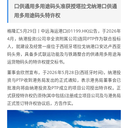
口供通用多用途码头准获授塔拉戈纳港口供通
用多用途码头特许权
格隆汇5月29日丨中远海运港口(01199.HK)公告，于2026年
4月，纳港投资(公司非全资附属公司)连同PTP作为联合投标
人，就建设及经营一座位于西班牙塔拉戈纳港口安达卢西亚
码头旁，具备多式联运功能及与铁路整合的供通用多用途海
运货物码头的特许权提交标书。
董事会欣然宣布，于2026年5月28日(西班牙时间)，纳港投
资与PTP收到港务局发出的正式通知，表示港务局董事会已
批准向将由纳港投资及PTP成立的项目公司授出特许权。正
式获授特许权仍须待(其中包括)注册成立项目公司及与港务局
正式签订特许权协议后，方告作实。