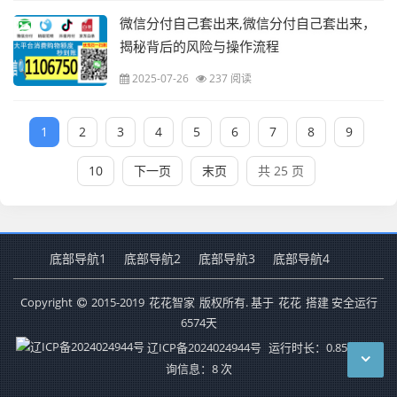
微信分付自己套出来,微信分付自己套出来，
揭秘背后的风险与操作流程
2025-07-26
237 阅读
1
2
3
4
5
6
7
8
9
10
下一页
末页
共 25 页
底部导航1
底部导航2
底部导航3
底部导航4
Copyright
2015-2019
花花智家
版权所有. 基于
花花
搭建 安全运行
6574
天
辽ICP备2024024944号
运行时长：0.855秒
查
询信息：8 次