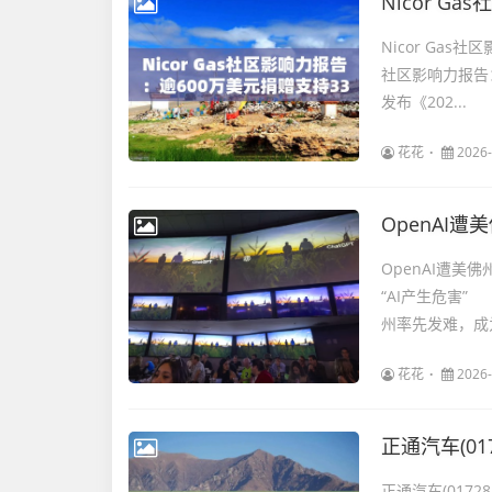
Nicor Gas
社区影响力报告：
发布《202...
花花
2026-
OpenAI遭
OpenAI遭美
“AI产生危害
州率先发难，成为
花花
2026-
正通汽车(01
正通汽车(0172