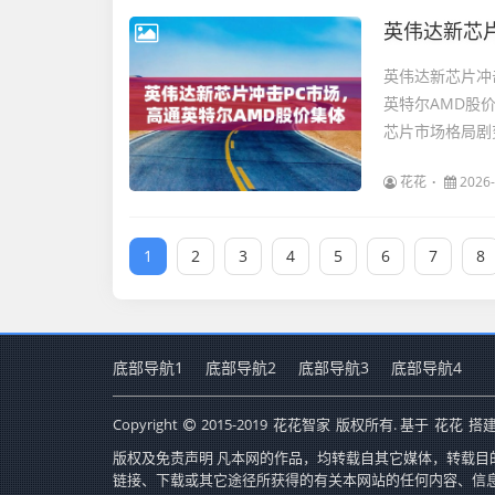
英伟达新芯
英伟达新芯片冲
英特尔AMD股
芯片市场格局剧
花花
2026-
1
2
3
4
5
6
7
8
底部导航1
底部导航2
底部导航3
底部导航4
Copyright
2015-2019
花花智家
版权所有. 基于
花花
搭建
版权及免责声明 凡本网的作品，均转载自其它媒体，转载目
链接、下载或其它途径所获得的有关本网站的任何内容、信