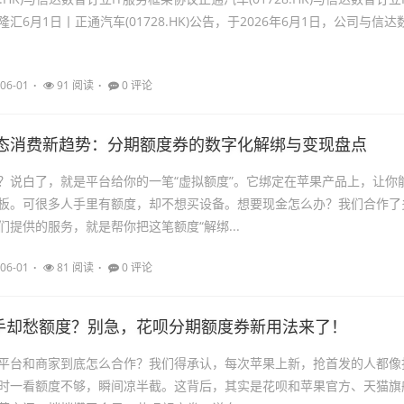
汇6月1日丨正通汽车(01728.HK)公告，于2026年6月1日，公司与信达
06-01
91 阅读
0 评论
果生态消费新趋势：分期额度券的数字化解绑与变现盘点
？说白了，就是平台给你的一笔“虚拟额度”。它绑定在苹果产品上，让你
板。可很多人手里有额度，却不想买设备。想要现金怎么办？我们合作了
们提供的服务，就是帮你把这笔额度“解绑...
06-01
81 阅读
0 评论
手却愁额度？别急，花呗分期额度券新用法来了！
平台和商家到底怎么合作？我们得承认，每次苹果上新，抢首发的人都像
时一看额度不够，瞬间凉半截。这背后，其实是花呗和苹果官方、天猫旗