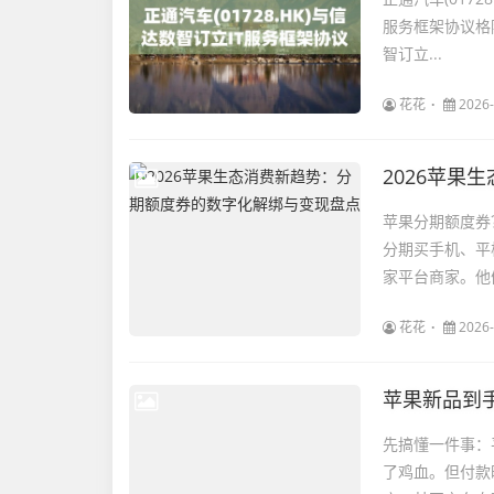
服务框架协议格隆
智订立...
花花
2026-
2026苹
苹果分期额度券
分期买手机、平
家平台商家。他
花花
2026-
苹果新品到
先搞懂一件事：
了鸡血。但付款