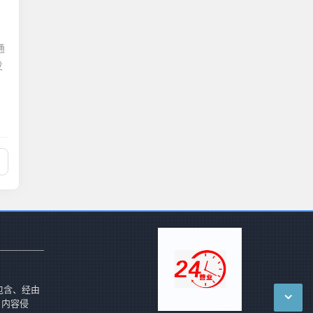
通
发
包含、经由
 内容侵