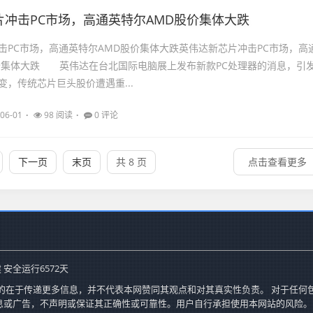
片冲击PC市场，高通英特尔AMD股价集体大跌
击PC市场，高通英特尔AMD股价集体大跌英伟达新芯片冲击PC市场，高
价集体大跌 英伟达在台北国际电脑展上发布新款PC处理器的消息，引
变，传统芯片巨头股价遭遇重...
06-01
98 阅读
0 评论
下一页
末页
共 8 页
点击查看更多
 安全运行
6572
天
的在于传递更多信息，并不代表本网赞同其观点和对其真实性负责。 对于任何
息或广告，不声明或保证其正确性或可靠性。用户自行承担使用本网站的风险。