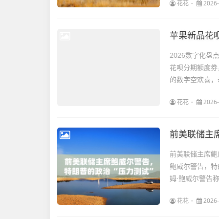
花花
2026-
苹果新品花
2026数字化盘
花呗分期额度券
的数字空欢喜，
花花
2026-
前美联储主席鲍
鲍威尔警告，特
姆·鲍威尔警告称
花花
2026-