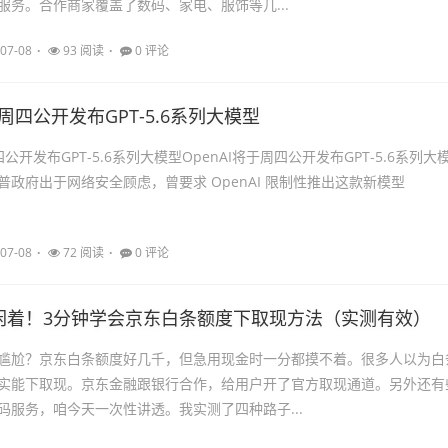
服务。合作商家覆盖了数码、家电、服饰等几...
07-08
93 阅读
0 评论
于周四公开发布GPT-5.6系列大模型
四公开发布GPT-5.6系列大模型OpenAI将于周四公开发布GPT-5.6系列大
政府出于网络安全顾虑，曾要求 OpenAI 限制性推出这款新模型
07-08
72 阅读
0 评论
闲着！3分钟学会京东白条额度下取现方法（实测有效）
尴尬？京东白条额度好几千，但急用现金时一分都摸不着。很多人以为白
实能下取现。京东金融跟银行合作，给用户开了官方取现通道。另外还有
码服务，咱今天一次性讲透。我实测了四种路子...