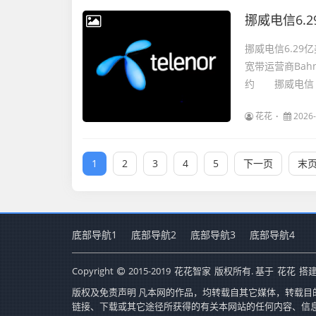
挪威电信6.
挪威电信6.29
宽带运营商Ba
约 挪威电信（股
花花
2026-
1
2
3
4
5
下一页
末
底部导航1
底部导航2
底部导航3
底部导航4
Copyright
2015-2019
花花智家
版权所有. 基于
花花
搭建
版权及免责声明 凡本网的作品，均转载自其它媒体，转载目
链接、下载或其它途径所获得的有关本网站的任何内容、信