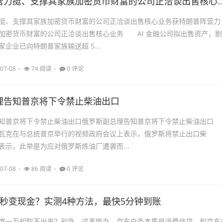
获特朗普阵营力挺、支撑其家族加密货币财富
挺、支撑其家族加密货币财富的公司正洽谈出售核心业务获特朗普阵营力
加密货币财富的公司正洽谈出售核心业务 AI 金融公司拟出售资产，剧
企业已向特朗普家族输送超 5...
07-08
74 阅读
0 评论
理告知普京将下令禁止柴油出口
告知普京将下令禁止柴油出口俄罗斯副总理告知普京将下令禁止柴油出
瓦克在与总统普京举行的视频政府会议上表示，俄罗斯将禁止出口柴
示，此举是为应对俄罗斯炼油厂遭袭而...
07-08
86 阅读
0 评论
度秒变现金？实测4种方法，最快5分钟到账
度一万却取不出来？别急，这事能办。京东白条本质是消费信贷，和京东