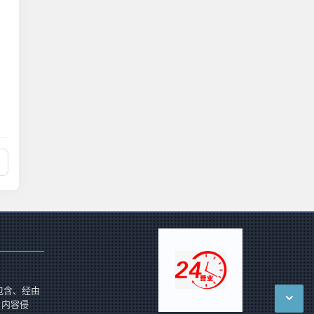
包含、经由
 内容侵