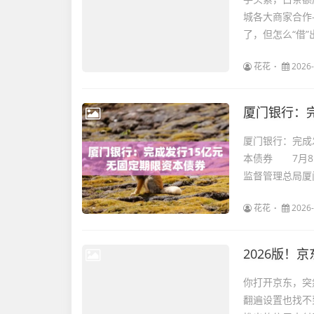
城各大商家合作
了，但怎么“借”
花花
2026-
厦门银行：
厦门银行：完成
本债券 7月8
监督管理总局厦
花花
2026-
2026版！
你打开京东，突
翻遍设置也找不