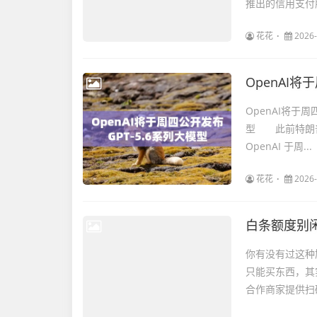
推出的信用支付
花花
2026-
OpenAI将
OpenAI将于周
型 此前特朗普
OpenAI 于周...
花花
2026-
白条额度别
你有没有过这种
只能买东西，其
合作商家提供扫