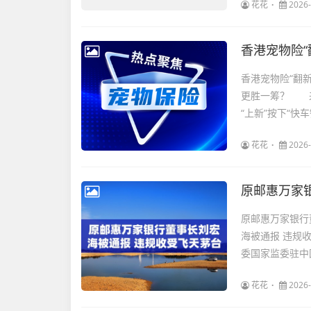
花花
2026-
香港宠物险“
香港宠物险“翻新
更胜一筹？ 
“上新”按下“快车
花花
2026-
原邮惠万家
原邮惠万家银行
海被通报 违规
委国家监委驻中
花花
2026-