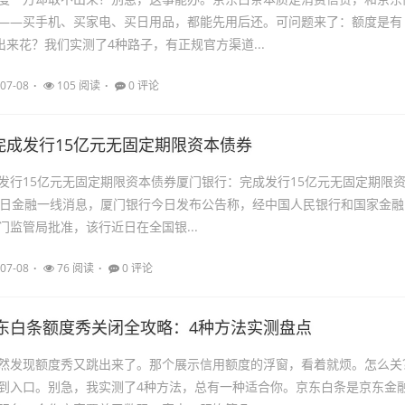
——买手机、买家电、买日用品，都能先用后还。可问题来了：额度是有
出来花？我们实测了4种路子，有正规官方渠道...
07-08
105 阅读
0 评论
完成发行15亿元无固定期限资本债券
发行15亿元无固定期限资本债券厦门银行：完成发行15亿元无固定期限
日金融一线消息，厦门银行今日发布公告称，经中国人民银行和国家金融
门监管局批准，该行近日在全国银...
07-08
76 阅读
0 评论
京东白条额度秀关闭全攻略：4种方法实测盘点
然发现额度秀又跳出来了。那个展示信用额度的浮窗，看着就烦。怎么关
到入口。别急，我实测了4种方法，总有一种适合你。京东白条是京东金