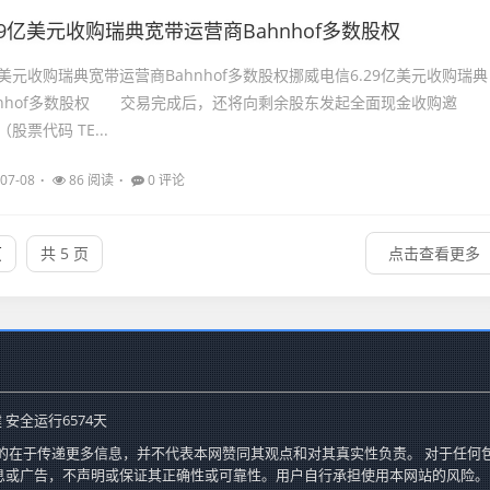
29亿美元收购瑞典宽带运营商Bahnhof多数股权
亿美元收购瑞典宽带运营商Bahnhof多数股权挪威电信6.29亿美元收购瑞典
hnhof多数股权 交易完成后，还将向剩余股东发起全面现金收购邀
票代码 TE...
07-08
86 阅读
0 评论
页
共 5 页
点击查看更多
 安全运行
6574
天
的在于传递更多信息，并不代表本网赞同其观点和对其真实性负责。 对于任何
息或广告，不声明或保证其正确性或可靠性。用户自行承担使用本网站的风险。