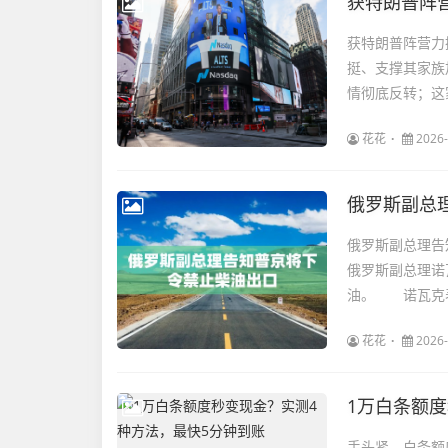
获特朗普阵营力
挺、支撑其家族
情彻底反转；这家
花花
2026-
俄罗斯副总
俄罗斯副总理
俄罗斯副总理诺
油。 诺瓦克表
花花
2026-
1万白条额
手头紧，白条额