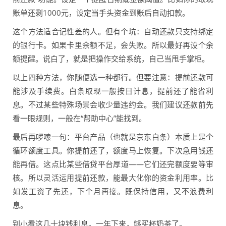
账单还剩1000元，设定当手头资金到账后自动扣款。
这个方法适合记性差的人。但有个坑：自动还款只支持绑定
的银行卡。如果卡里余额不足，会失败。所以最好再设个余
额提醒。说白了，就是把操作交给系统，自己当甩手掌柜。
以上四种方法，你随便选一种都行。但要注意：提前还款可
能涉及手续费。白条取现一般按日计息，提前还了能省利
息。不过某些特殊场景会收少量违约金。我们建议还款前先
看一眼规则，一般在“帮助中心”能找到。
最后再啰嗦一句：平台产品（也就是京东白条）本质上是个
循环额度工具。你提前还了，额度马上恢复。下次急用钱还
能再借。这点比某些借贷平台厚道——它们还完额度要等审
核。所以灵活运用提前还款，能最大化你的资金利用率。比
如发工资了先还，下个月再接。既保持信用，又不浪费利
息。
别小看这几十块钱利息。一年下来，够买杯奶茶了。