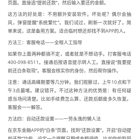
页面。直接选“提前还款”，然后输入要还的金额。
这方法的好处是：不用额外安装软件。坏处呢？偶尔会抽
风，弹窗提醒“系统繁忙”。我们试过，刷新一次就好了。简
单来说，这是备用方案。适合临时想还却找不到APP的人。
方法三：客服电话——全程人工指导
如果你上面两种都搞不定，或者就是不想动手。打客服电话
400-098-8511。接通后按语音提示转人工。直接说“我要提
前还白条取现”。客服会核实你的身份，然后帮你操作。
注意：通话高峰期要等几分钟。我们观察过，上午10点和下
午3点最堵。建议错开。不过这种方法的优势是：有任何疑
惑当场问清楚。比如手续费怎么算、还款后额度多久恢复。
客服会一一解答。
方法四：自动还款设置——一劳永逸的懒人法
在京东金融APP的“白条”页面，找到“还款设置”。开启“自动提
前还款”功能。设定一个提醒日期或金额阈值。比如你的取现