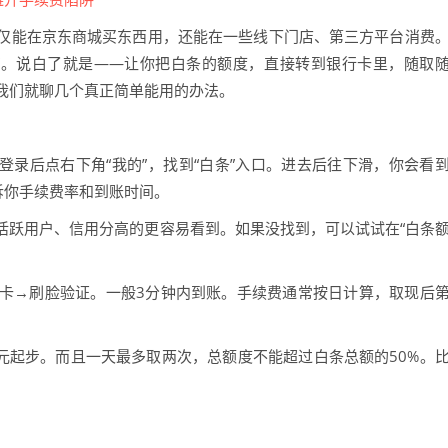
仅能在京东商城买东西用，还能在一些线下门店、第三方平台消费
”。说白了就是——让你把白条的额度，直接转到银行卡里，随取
我们就聊几个真正简单能用的办法。
登录后点右下角“我的”，找到“白条”入口。进去后往下滑，你会看
诉你手续费率和到账时间。
活跃用户、信用分高的更容易看到。如果没找到，可以试试在“白条
卡→刷脸验证。一般3分钟内到账。手续费通常按日计算，取现后
元起步。而且一天最多取两次，总额度不能超过白条总额的50%。