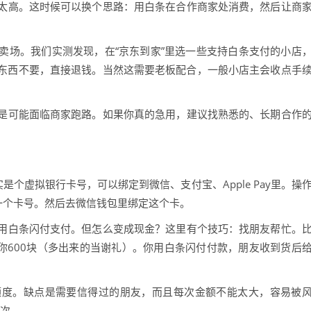
太高。这时候可以换个思路：用白条在合作商家处消费，然后让商
卖场。我们实测发现，在“京东到家”里选一些支持白条支付的小店
东西不要，直接退钱。当然这需要老板配合，一般小店主会收点手
是可能面临商家跑路。如果你真的急用，建议找熟悉的、长期合作
是个虚拟银行卡号，可以绑定到微信、支付宝、Apple Pay里。操
一个卡号。然后去微信钱包里绑定这个卡。
用白条闪付支付。但怎么变成现金？这里有个技巧：找朋友帮忙。
你600块（多出来的当谢礼）。你用白条闪付付款，朋友收到货后
额度。缺点是需要信得过的朋友，而且每次金额不能太大，容易被
两次。