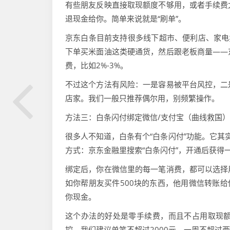
有些朋友反映直接取现额度不够用，或者手续费
退现金给你。简单来说就是“刷单”。
京东白条目前支持很多线下超市、便利店、家电
下单买米面油这类硬通货，然后跟老板商量——
费，比如2%-3%。
不过这个方法有风险：一是容易被平台风控，二
店家。我们一般只推荐偶尔用，别频繁操作。
方法三：白条闪付绑定微信/支付宝（曲线救国）
很多人不知道，白条有个“白条闪付”功能。它其实
方式：京东金融里搜索“白条闪付”，开通后获得
绑定后，你在微信里的每一笔消费，都可以选择
如你帮朋友买件500块的东西，他用微信转账给
你现金。
这个办法的好处是零手续费，而且不占用取现
控。我们建议单笔不超过2000元，一周不超过