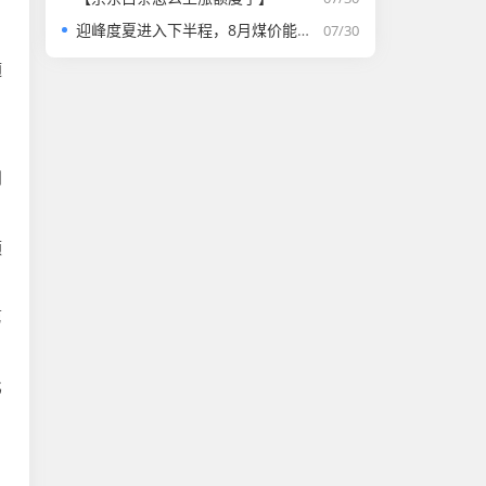
迎峰度夏进入下半程，8月煤价能否走强？
07/30
。
随
到
额
第
比