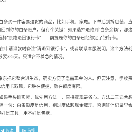
白条买一件容易退货的商品，比如手机、家电。下单后别拆包装，
退回到你的白条账户。但有个关键：如果选择退款到“白条余额”，那
选择“原路退回银行卡”——前提是你的白条已经绑定了银行卡。
在申请退款时备注“请退到银行卡”，或者联系客服说明。这个方法
要3-5天。只适合不着急的情况。
。京东把它整合进生态，确实方便了急需现金的人。但要注意，手续
比信用卡取现，它胜在便捷，败在额度有限。
如果手头确实紧，优先用方法一，直接取现最省心。方法二三适合
醒一句：白条额度是信用，别过度依赖现金取现，否则征信记录里
得好是工具，用不好是包袱。
阅读
海报