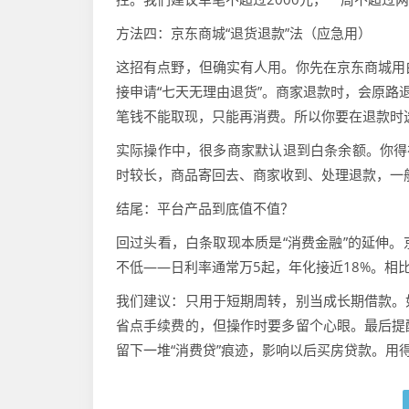
方法四：京东商城“退货退款”法（应急用）
这招有点野，但确实有人用。你先在京东商城用
接申请“七天无理由退货”。商家退款时，会原路
笔钱不能取现，只能再消费。所以你要在退款时
实际操作中，很多商家默认退到白条余额。你得
时较长，商品寄回去、商家收到、处理退款，一般
结尾：平台产品到底值不值？
回过头看，白条取现本质是“消费金融”的延伸
不低——日利率通常万5起，年化接近18%。相
我们建议：只用于短期周转，别当成长期借款。
省点手续费的，但操作时要多留个心眼。最后提
留下一堆“消费贷”痕迹，影响以后买房贷款。用